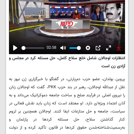
02:58
Play
Mute
Settings
PIP
Enter
Downlo
انتظارات اوجالان شامل خلع سلاح کامل، حل مسئله کرد در مجلس و
fullscreen
آزادی زن است
پروین بولدان، عضو حزب دم‌پارتی، در گفتگو با خبرگزاری ژن نیوز به
نقل از عبدالله اوجالان، رهبر در بند حزب PKK، گفت که اوجالان زنان
را نیروی اصلی در فرآیند صلح و ساخت جامعه دموکراتیک می‌داند و به
آنان اعتماد ویژه‌ای دارد. او معتقد است که زنان باید نقش فعالی در
سیاست، جامعه و حل منازعات ایفا کنند. اوجالان همچنین بر لزوم
کنار گذاشتن سلاح، حل مسئله کردها در پارلمان و
به‌رسمیت‌شناخته‌شدن حقوق کردها در قانون تأکید کرده و از دولت