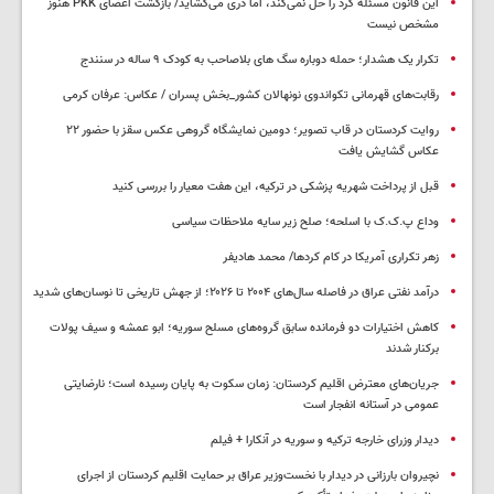
این قانون مسئله کرد را حل نمی‌کند، اما دری می‌گشاید/ بازگشت اعضای PKK هنوز
مشخص نیست
تکرار یک هشدار؛ حمله دوباره سگ های بلاصاحب به کودک ۹ ساله در سنندج
رقابت‌های قهرمانی تکواندوی نونهالان کشور_بخش پسران / عکاس: عرفان کرمی
روایت کردستان در قاب تصویر؛ دومین نمایشگاه گروهی عکس سقز با حضور ۲۲
عکاس گشایش یافت
قبل از پرداخت شهریه پزشکی در ترکیه، این هفت معیار را بررسی کنید
وداع پ.ک.ک با اسلحه؛ صلح زیر سایه ملاحظات سیاسی
زهر تکراری آمریکا در کام کردها/ محمد هادیفر
درآمد نفتی عراق در فاصله سال‌های ۲۰۰۴ تا ۲۰۲۶؛ از جهش تاریخی تا نوسان‌های شدید
کاهش اختیارات دو فرمانده سابق گروه‌های مسلح سوریه؛ ابو عمشه و سیف پولات
برکنار شدند
جریان‌های معترض اقلیم کردستان: زمان سکوت به پایان رسیده است؛ نارضایتی
عمومی در آستانه انفجار است
دیدار وزرای خارجه ترکیه و سوریه در آنکارا + فیلم
نچیروان بارزانی در دیدار با نخست‌وزیر عراق بر حمایت اقلیم کردستان از اجرای