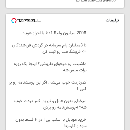
برنامه‌های دولت بغداد تأکید کرد
تبلیغات
❗❗200 میلیون وام❗❗ فقط با احراز هویت
تا 3میلیارد وام سرمایه در گردش فروشندگان
=> فروشگاهت رو ثبت کن
ماشینت رو میخوای بفروشی؟ اینجا یک روزه
برات میفروشه
کمردردت خوب می‌شه، اگر این پرسشنامه رو پر
کنی!!
میخوای بدون عمل و تزریق کمر دردت خوب
شه؟ ◂پرسش‌نامه رو پرکن
خرید موبایل با اسنپ پی | در ۴ قسط بدون
سود و کارمزد!