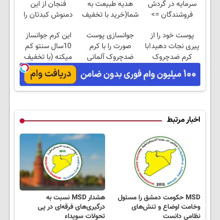
سرمایه در گردش
هدیه طبیعت به
فنجان از این
فروشندگان =>
شما(خرید با تخفیف
دمنوش کبدتان را
فروشگاهت رو ثبت
ویژه)
پاکسازی کنید
پوست خود را از
جوانسازی پوست
این کرم جوانساز
کن
پیری نجات دهید!با
صورت را با کرم
10سال سنتو کم
کرم ضدچروک
ضدچروک آلمانی
میکنه (با تخفیف
جلبک
تجربه کنید!
ویژه)
اخبار مرتبط
MSD حکومت دمشق را مسئول
هشدار MSD نسبت به
وخامت اوضاع و تنش‌های
درگیری‌های فرقه‌ای در پی
نظامی دانست
تحولات سویداء