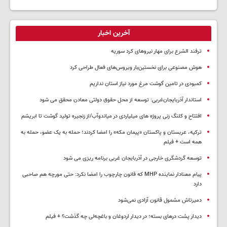
آخرین اخبار
ترفند الشرع برای مهار نیروهای کرد سوریه
هوش مصنوعی برای نخستین‌بار ویروس‌های فعال طراحی کرد
کمبودی در تامین گوشت مرغ مورد نیاز استان نداریم
استاندار آذربایجان‌غربی: توسعه از محل حقوق دولتی معادن محقق می شود
افتتاح و کلنگ زنی پروژه های میلیاردی در میاندوآب/از زنجیره تولید گوشت تا ابریشم
ترکیه، عربستان و پاکستان «پیمان مکه» را امضا کردند؛ حمله به یک عضو، حمله به
همه است + فیلم
توسعه گردشگری خارجی در آذربایجان غربی برنامه ریزی می شود
پیام معنادار نماینده MHP که قانون چارچوب را امضا نکرد: حتی مورچه هم صاحبی
دارد
دمیرتاش مشمول قانون آزادی نمی‌شود
دیدار پشت درهای بسته؛ در دیدار اردوغان و باغچه‌لی چه گذشت؟ + فیلم