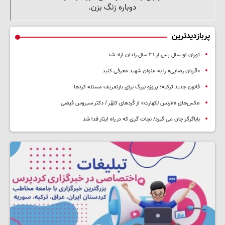
پربازدیدترین
توران اویسال پس از ۳۱ سال زندان آزاد شد
«قربان رضایی» را به عنوان شهید معرفی کنید
قانون جدید ترکیه؛ پروژه بزرگ‌ برای بازتعریف مسئله کردها
عکس‌های «لارنس لکهارت» از کُردهای کلهُر / دکتر سیروس فیضی
باباگرگر جان می گیرد/ نجات گری که در راه ایثار فدا شد