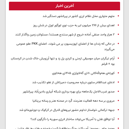
آخرین اخبار
متهم متواری مخل نظام ارزی کشور در پیرانشهر دستگیر شد
اهدای بیش از ۲۶۶ میلیون لیر به حزب نوی اوزگور اوزل در شش روز
۲ هزار واحد صنفی آماده خروج از شهر سنندج هستند/ مسئولان زمین واگذار کنند
در حالی که زندان ها از اعضای اپوزیسیون پر می شوند، اعضای PKK عفو عمومی
می‌گیرند
آرام تیگران میان موسیقی ارمنی و کردی پل زد و تنها آرزویش خاک شدن در کردستان
بود + فیلم
کورتەی هەواڵەکانی ۱۸ی گەلاوێژی ۱۴۰۵ی هەتاوی
ادعای عبدالقادر سلوی درباره محرومیت دمیرتاش از عفو تکذیب شد
صدور ضرب‌الاجل یک‌ماهه برای بهره برداری شبکه آبیاری بادین‌آباد پیرانشهر
مروری بر سه دهه فعالیت هنرمند کُرد در صحنه هنر و رسانه بریتانیا
جبهه ترکمانی خواستار تداوم حضور نیروهای فدرال در کرکوک و دوزخورماتو شد
آیا توافق نفتی با آمریکا می‌تواند ساختار انرژی سوریه را دگرگون کند؟
محمد حاجی محمود: آمریکا در جنگ منطقه شکست خورده و به‌تدریج عقب‌نشینی