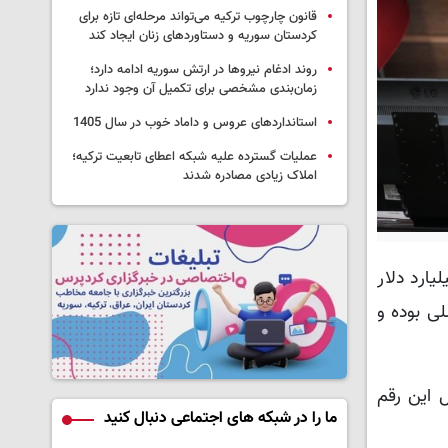
قانون چارچوب ترکیه می‌تواند مرحله‌ای تازه برای
کردستان سوریه و دستاوردهای زنان ایجاد کند
روند ادغام نیروها در ارتش سوریه ادامه دارد؛
زمان‌بندی مشخصی برای تکمیل آن وجود ندارد
استانداردهای عروس و داماد خوب در سال 1405
عملیات گسترده علیه شبکه اعطای تابعیت ترکیه؛
املاک زیادی مصادره شدند
مانی امروز در آیین آغاز عملیات اجرایی تکمیل آزادراه ارومیه به تبریز، افزود: حدود ۱۰ میلیارد دلار
لی بوده و
ور شد: امسال این رقم
ما را در شبکه های اجتماعی دنبال کنید