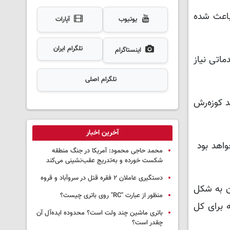
 باعث شده
یوتیوب
آپارات
تلگرام ایران
اینستاگرام
اتی نیاز
تلگرام اصلی
 کوزه‌رش
آخرین اخبار
خواهد بود
محمد حاجی محمود: آمریکا در جنگ منطقه
شکست خورده و به‌تدریج عقب‌نشینی می‌کند
دستگیری عاملان ۲ فقره قتل در سروآباد و قروه
آن به شکل
منظور از عبارت "RC" روی باتری چیست؟
می‌شود که برای کل
باتری ماشین چند ولت است؟ محدوده ایده‌آل آن
چقدر است؟