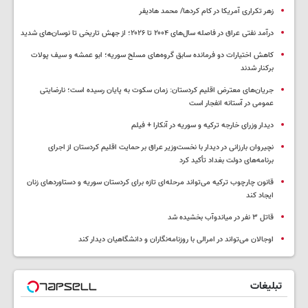
زهر تکراری آمریکا در کام کردها/ محمد هادیفر
درآمد نفتی عراق در فاصله سال‌های ۲۰۰۴ تا ۲۰۲۶؛ از جهش تاریخی تا نوسان‌های شدید
کاهش اختیارات دو فرمانده سابق گروه‌های مسلح سوریه؛ ابو عمشه و سیف پولات
برکنار شدند
جریان‌های معترض اقلیم کردستان: زمان سکوت به پایان رسیده است؛ نارضایتی
عمومی در آستانه انفجار است
دیدار وزرای خارجه ترکیه و سوریه در آنکارا + فیلم
نچیروان بارزانی در دیدار با نخست‌وزیر عراق بر حمایت اقلیم کردستان از اجرای
برنامه‌های دولت بغداد تأکید کرد
قانون چارچوب ترکیه می‌تواند مرحله‌ای تازه برای کردستان سوریه و دستاوردهای زنان
ایجاد کند
قاتل ٣ نفر در میاندوآب بخشیده شد
اوجالان می‌تواند در امرالی با روزنامه‌نگاران و دانشگاهیان دیدار کند
تبلیغات