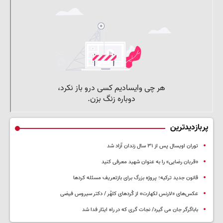
پربازدیدترین
توران اویسال پس از ۳۱ سال زندان آزاد شد
«قربان رضایی» را به عنوان شهید معرفی کنید
قانون جدید ترکیه؛ پروژه بزرگ‌ برای بازتعریف مسئله کردها
عکس‌های «لارنس لکهارت» از کُردهای کلهُر / دکتر سیروس فیضی
باباگرگر جان می گیرد/ نجات گری که در راه ایثار فدا شد