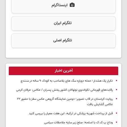
اینستاگرام
تلگرام ایران
تلگرام اصلی
آخرین اخبار
تکرار یک هشدار؛ حمله دوباره سگ های بلاصاحب به کودک ۹ ساله در سنندج
رقابت‌های قهرمانی تکواندوی نونهالان کشور_بخش پسران / عکاس: عرفان کرمی
روایت کردستان در قاب تصویر؛ دومین نمایشگاه گروهی عکس سقز با حضور ۲۲
عکاس گشایش یافت
قبل از پرداخت شهریه پزشکی در ترکیه، این هفت معیار را بررسی کنید
وداع پ.ک.ک با اسلحه؛ صلح زیر سایه ملاحظات سیاسی