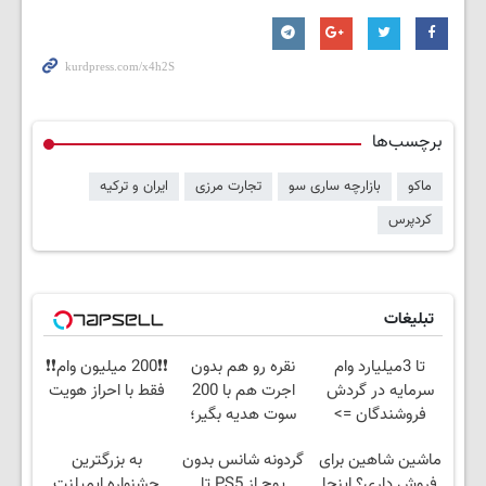
برچسب‌ها
ماکو
بازارچه ساری سو
تجارت مرزی
ایران و ترکیه
کردپرس
تبلیغات
تا 3میلیارد وام
نقره رو هم بدون
❗❗200 میلیون وام❗❗
سرمایه در گردش
اجرت هم با 200
فقط با احراز هویت
فروشندگان =>
سوت هدیه بگیر؛
فروشگاهت رو ثبت
فط تا آخر این ماه
ماشین شاهین برای
گردونه شانس بدون
به بزرگترین
کن
فروش داری؟ اینجا
پوچ از PS5 تا
جشنواره ایمپلنت