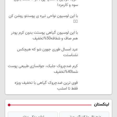
سود و کارمزد!
با این لوسیون نواحی تیره ی پوستتو روشن کن
👌🏻
با این لوسیون گیاهی پوستت بدون کرم پودر
هم صاف و شفافه50%تخفیف
عید امسال طوری جوون شو که هیچکس
نشناستت
کرم ضدچروک جلبک، جوانسازی طبیعی پوست
شما40%تخفیف
قوی ترین ضدچروک گیاهی با تخفیف ویژه
فقط تا امشب
لینکستان
دیجیتال مارکتینگ رویش
لوازم یدکی موتور