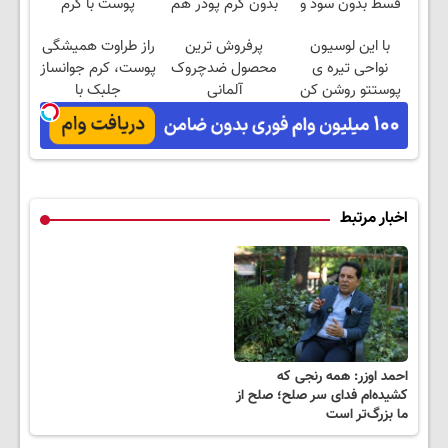
قسط بدون سود و
بدون کرم پودر هم
پوست با کرم
کارمزد!
صاف و
آلمانی(45%تخفیف)
با این لوسیون
پرفروش ترین
راز طراوت همیشگی
شفافه50%تخفیف
نواحی تیره ی
محصول ضدچروک
پوست، کرم جوانساز
پوستتو روشن کن
آلمانی
جلبک با
👌🏻
45%تخفیف
اخبار مرتبط
احمد اوزر: همه رنجی که
کشیده‌ام فدای سر صلح؛ صلح از
ما بزرگ‌تر است