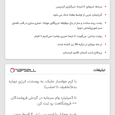
سرخط خبرهای ۱۷مرداد خبرگزاری کردپرس
آذربایجان غربی از اواسط هفته خنک می شود
پشت پرده ساخت و ساز در باغ موقوفه عزیزآقای مهاباد؛ تجاری سازی در قلب فضای
سبز شهری(بخش دوم)
روایت زندانی: می‌گویند تا اینجا نمیری رهایت نمی‌کنیم + فیلم
در ماه جولای در ترکیه 56 زن کشته شدند
بی‌دفاع شدن آسمان اقلیم کردستان
تبلیغات
با کرم جوانساز جلبک، به پوستت، انرژی دوباره
بده(تخفیف تا امشب)
تا 3میلیارد وام سرمایه در گردش فروشندگان
=> فروشگاهت رو ثبت کن
خرید موبایل با اسنپ پی | در ۴ قسط بدون