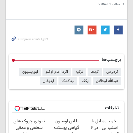
کد مطلب
2784931
برچسب‌ها
کردپرس
کردها
ترکیه
اکرم امام اوغلو
اپوزیسیون
عبدالله اوجالان
پکک
پ.ک.ک
اردوغان
تبلیغات
خرید موبایل با
با این لوسیون
نابودی چروک های
اسنپ پی | در ۴
گیاهی پوستت
سطحی و عمقی