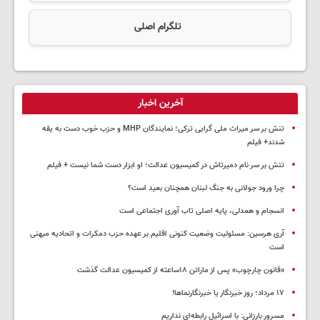
تلگرام اصلی
آخرین اخبار
تنش بر سر میراث ملی گرایی ترکی؛ نمایندگان MHP و حزب خوب دست به یقه
شدند+ فیلم
تنش بر سر نام دمیرتاش در کمیسیون عدالت؛ او ابزار دست شما نیست + فیلم
چرا ورود جولانی به جنگ لبنان همچنان بعید است؟
انسجام و همدلی، پایه اصلی تاب آوری اجتماعی است
آری هرسین: مسئولیت وضعیت کنونی اقلیم بر عهده حزب دمکرات و اتحادیه میهنی
است
«قانون چارچوب» پس از ماراتن ۱۸ساعته از کمیسیون عدالت گذشت
١٧ مرداد؛ روز خبرنگار یا خبرنگارنماها!
مسرور بارزانی: با اسرائیل رابطه‌ای نداریم