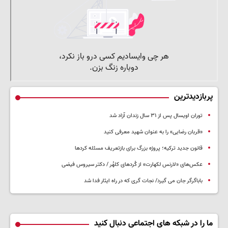
پربازدیدترین
توران اویسال پس از ۳۱ سال زندان آزاد شد
«قربان رضایی» را به عنوان شهید معرفی کنید
قانون جدید ترکیه؛ پروژه بزرگ‌ برای بازتعریف مسئله کردها
عکس‌های «لارنس لکهارت» از کُردهای کلهُر / دکتر سیروس فیضی
باباگرگر جان می گیرد/ نجات گری که در راه ایثار فدا شد
ما را در شبکه های اجتماعی دنبال کنید