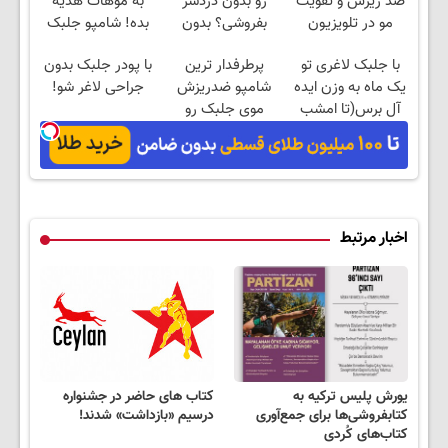
ضد ریزش و تقویت
رو بدون دردسر
به موهات هدیه
مو در تلویزیون
بفروشی؟ بدون
بده! شامپو جلبک
معرفی شد! خرید با
کمیسیون
اسپیرولینا
با جلبک لاغری تو
پرطرفدار ترین
با پودر جلبک بدون
تخفیف
یک ماه به وزن ایده
شامپو ضدریزش
جراحی لاغر شو!
آل برس(تا امشب
موی جلبک رو
تخفیف ویژه)
با45%تخفیف بخر❗
اخبار مرتبط
یورش پلیس ترکیه به
کتاب های حاضر در جشنواره
کتابفروشی‌ها برای جمع‌آوری
درسیم «بازداشت» شدند!
کتاب‌های کُردی