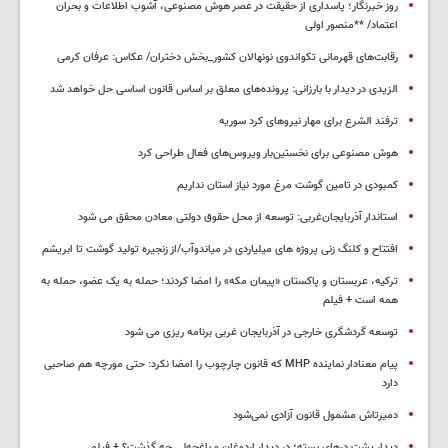
روز خبرنگار؛ پاسداری از حقیقت در عصر هوش مصنوعی، آشوب اطلاعات و بحران
اعتماد/ **منصور اولی
رقابت‌های قهرمانی تکواندوی نونهالان کشور_بخش دختران/ عکاس: عرفان کرمی
الزیدی در دیدار با بارزانی: پرونده‌های معلق بر اساس قانون اساسی حل خواهد شد
ترفند الشرع برای مهار نیروهای کرد سوریه
هوش مصنوعی برای نخستین‌بار ویروس‌های فعال طراحی کرد
کمبودی در تامین گوشت مرغ مورد نیاز استان نداریم
استاندار آذربایجان‌غربی: توسعه از محل حقوق دولتی معادن محقق می شود
افتتاح و کلنگ زنی پروژه های میلیاردی در میاندوآب/از زنجیره تولید گوشت تا ابریشم
ترکیه، عربستان و پاکستان «پیمان مکه» را امضا کردند؛ حمله به یک عضو، حمله به
همه است + فیلم
توسعه گردشگری خارجی در آذربایجان غربی برنامه ریزی می شود
پیام معنادار نماینده MHP که قانون چارچوب را امضا نکرد: حتی مورچه هم صاحبی
دارد
دمیرتاش مشمول قانون آزادی نمی‌شود
دیدار پشت درهای بسته؛ در دیدار اردوغان و باغچه‌لی چه گذشت؟ + فیلم