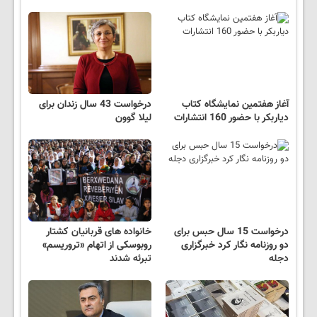
آغاز هفتمین نمایشگاه کتاب
درخواست 43 سال زندان برای
دیاربکر با حضور 160 انتشارات
لیلا گوون
درخواست 15 سال حبس برای
خانواده های قربانیان کشتار
دو روزنامه نگار کرد خبرگزاری
روبوسکی از اتهام «تروریسم»
دجله
تبرئه شدند