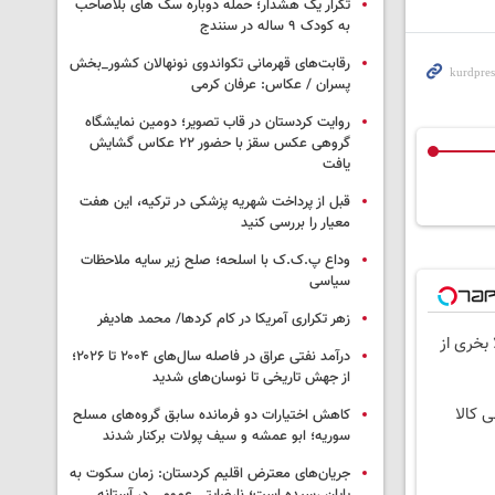
تکرار یک هشدار؛ حمله دوباره سگ های بلاصاحب
به کودک ۹ ساله در سنندج
رقابت‌های قهرمانی تکواندوی نونهالان کشور_بخش
پسران / عکاس: عرفان کرمی
روایت کردستان در قاب تصویر؛ دومین نمایشگاه
گروهی عکس سقز با حضور ۲۲ عکاس گشایش
یافت
قبل از پرداخت شهریه پزشکی در ترکیه، این هفت
معیار را بررسی کنید
وداع پ.ک.ک با اسلحه؛ صلح زیر سایه ملاحظات
سیاسی
زهر تکراری آمریکا در کام کردها/ محمد هادیفر
 بخری از
درآمد نفتی عراق در فاصله سال‌های ۲۰۰۴ تا ۲۰۲۶؛
از جهش تاریخی تا نوسان‌های شدید
ی کالا
کاهش اختیارات دو فرمانده سابق گروه‌های مسلح
سوریه؛ ابو عمشه و سیف پولات برکنار شدند
جریان‌های معترض اقلیم کردستان: زمان سکوت به