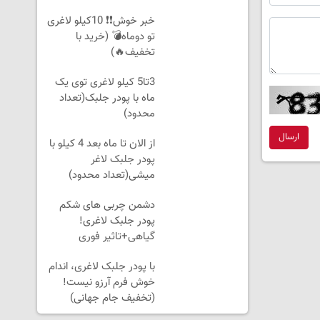
بخر!
خبر خوش❗❗ 10کیلو لاغری
تو دوماه💣 (خرید با
تخفیف🔥)
3تا5 کیلو لاغری توی یک
ماه با پودر جلبک(تعداد
محدود)
ارسال
از الان تا ماه بعد 4 کیلو با
پودر جلبک لاغر
میشی(تعداد محدود)
دشمن چربی های شکم
پودر جلبک لاغری!
گیاهی+تاثیر فوری
با پودر جلبک لاغری، اندام
خوش فرم آرزو نیست!
(تخفیف جام جهانی)