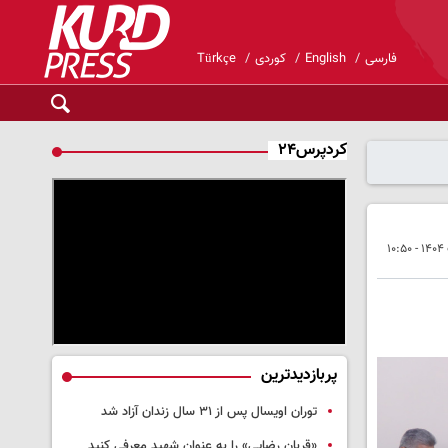
فارسی
English
کوردی
Türkçe
کردپرس۲۴
پربازدیدترین
توران اویسال پس از ۳۱ سال زندان آزاد شد
«قربان رضایی» را به عنوان شهید معرفی کنید