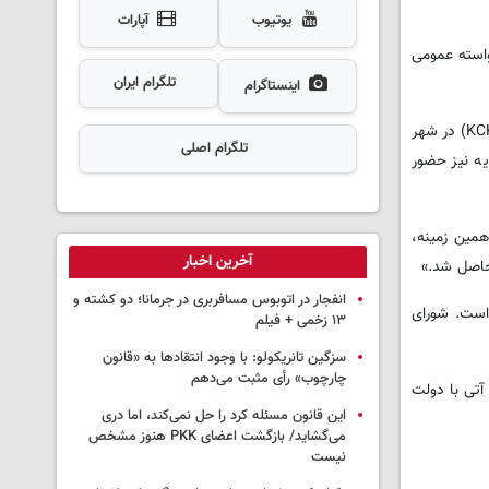
یوتیوب
آپارات
استه عمومی
تلگرام ایران
اینستاگرام
گفتنی است این کنفرانس نتیجه نشست‌های مشترکی است که طی ماه‌های اخیر میان حزب اتحاد دموکراتیک (PYD) و شورای میهنی کردهای سوریه (KCK) در شهر
تلگرام اصلی
ه نیز حضور
مین زمینه،
آخرین اخبار
حاصل شد.»
انفجار در اتوبوس مسافربری در جرمانا؛ دو کشته و
وریه بوده است. شورای
۱۳ زخمی + فیلم
سزگین تانریکولو: با وجود انتقادها به «قانون
چارچوب» رأی مثبت می‌دهم
آتی با دولت
این قانون مسئله کرد را حل نمی‌کند، اما دری
می‌گشاید/ بازگشت اعضای PKK هنوز مشخص
نیست