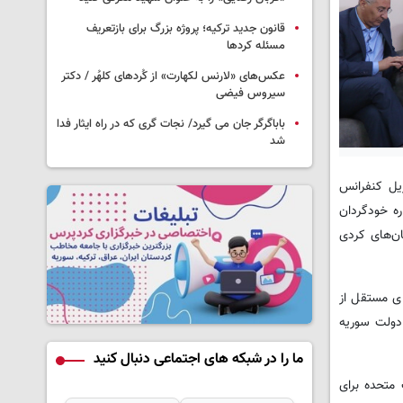
قانون جدید ترکیه؛ پروژه بزرگ‌ برای بازتعریف
مسئله کردها
عکس‌های «لارنس لکهارت» از کُردهای کلهُر / دکتر
سیروس فیضی
باباگرگر جان می گیرد/ نجات گری که در راه ایثار فدا
شد
درباره کنفرانس مشترک وحدت میان دو گروه سیاسی کرد سوریه نوشت: کردهای سوریه قرار است روز ۲۶ آوریل کنفرانس
ره خودگردان
ان جریان‌های کردی
ای مستقل از
 دولت سوریه
ما را در شبکه های اجتماعی دنبال کنید
لات متحده برای