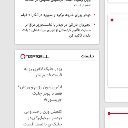
پایان رسیده است؛ نارضایتی عمومی در آستانه
انفجار است
دیدار وزرای خارجه ترکیه و سوریه در آنکارا + فیلم
نچیروان بارزانی در دیدار با نخست‌وزیر عراق بر
حمایت اقلیم کردستان از اجرای برنامه‌های دولت
بغداد تأکید کرد
تبلیغات
پودر جلبک لاغری رو به
قیمت قدیم بخر
لاغری بدون رژیم و ورزش؟
فقط با پودر جلبک
چریبسوز🔥
کاهش وزن راحت و بی
دردسر میخوای؟ پودر
جلبک رو با نصف قیمت