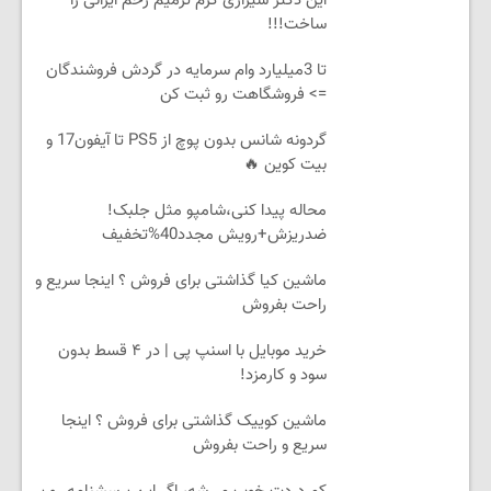
این دکتر شیرازی کرم ترمیم زخم ایرانی را
ساخت!!!
تا 3میلیارد وام سرمایه در گردش فروشندگان
=> فروشگاهت رو ثبت کن
گردونه شانس بدون پوچ از PS5 تا آیفون17 و
بیت کوین 🔥
محاله پیدا کنی،شامپو مثل جلبک!
ضدریزش+رویش مجدد40%تخفیف
ماشین کیا گذاشتی برای فروش ؟ اینجا سریع و
راحت بفروش
خرید موبایل با اسنپ پی | در ۴ قسط بدون
سود و کارمزد!
ماشین کوییک گذاشتی برای فروش ؟ اینجا
سریع و راحت بفروش