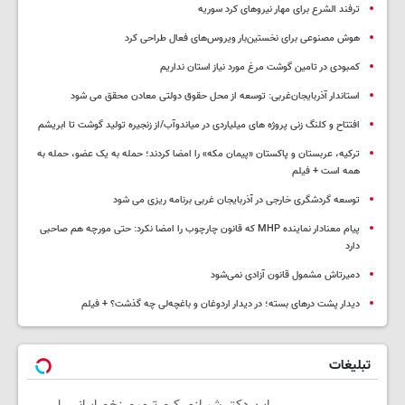
ترفند الشرع برای مهار نیروهای کرد سوریه
هوش مصنوعی برای نخستین‌بار ویروس‌های فعال طراحی کرد
کمبودی در تامین گوشت مرغ مورد نیاز استان نداریم
استاندار آذربایجان‌غربی: توسعه از محل حقوق دولتی معادن محقق می شود
افتتاح و کلنگ زنی پروژه های میلیاردی در میاندوآب/از زنجیره تولید گوشت تا ابریشم
ترکیه، عربستان و پاکستان «پیمان مکه» را امضا کردند؛ حمله به یک عضو، حمله به
همه است + فیلم
توسعه گردشگری خارجی در آذربایجان غربی برنامه ریزی می شود
پیام معنادار نماینده MHP که قانون چارچوب را امضا نکرد: حتی مورچه هم صاحبی
دارد
دمیرتاش مشمول قانون آزادی نمی‌شود
دیدار پشت درهای بسته؛ در دیدار اردوغان و باغچه‌لی چه گذشت؟ + فیلم
تبلیغات