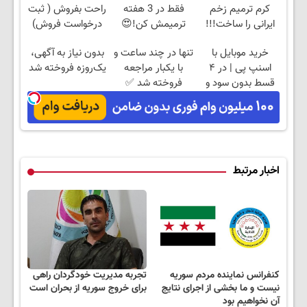
کرم ترمیم زخم
فقط در 3 هفته
راحت بفروش ( ثبت
ایرانی را ساخت!!!
ترمیمش کن!😍
درخواست فروش)
خرید موبایل با
تنها در چند ساعت و
بدون نیاز به آگهی،
اسنپ پی | در ۴
با یکبار مراجعه
یک‌روزه فروخته شد
قسط بدون سود و
فروخته شد ✅
کارمزد!
اخبار مرتبط
کنفرانس نماینده مردم سوریه
تجربه مدیریت خودگردان راهی
نیست و ما بخشی از اجرای نتایج
برای خروج سوریه از بحران است
آن نخواهیم بود