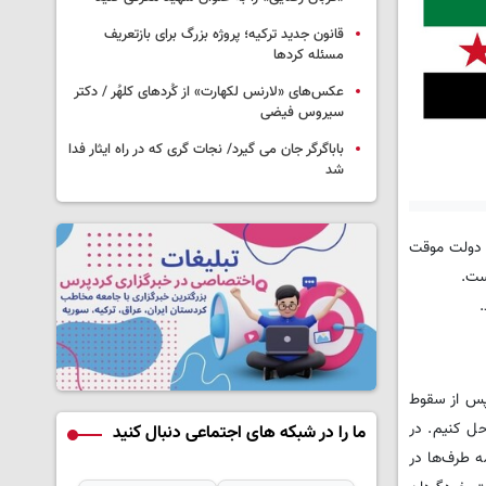
قانون جدید ترکیه؛ پروژه بزرگ‌ برای بازتعریف
مسئله کردها
عکس‌های «لارنس لکهارت» از کُردهای کلهُر / دکتر
سیروس فیضی
باباگرگر جان می گیرد/ نجات گری که در راه ایثار فدا
شد
دان شمال و شرق سوریه در بیانیه‌ای با اشاره به اینکه توافقنامه امضا شده بین نیروهای سوریه دموکراتیک(SDF) و دولت موقت
ست.
که سوریه پس از سقوط
حل کنیم. در
ما را در شبکه های اجتماعی دنبال کنید
 طرف‌ها در