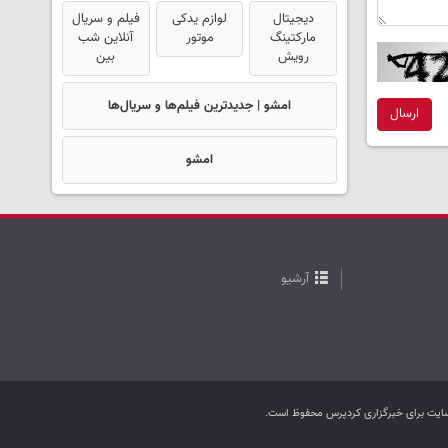
دیجیتال
لوازم یدکی
فیلم و سریال
مارکتینگ
موتور
آنلاین شب
رویش
بین
امشو | جدیدترین فیلم‌ها و سریال‌ها
ارسال
امشو
آرشیو
ب سایت برای خبرگزاری کردپرس محفوظ است.