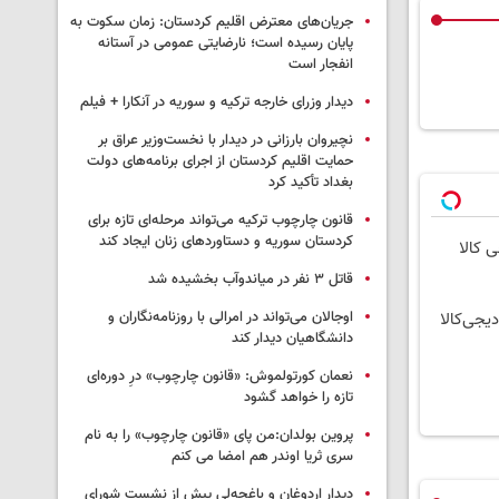
جریان‌های معترض اقلیم کردستان: زمان سکوت به
پایان رسیده است؛ نارضایتی عمومی در آستانه
انفجار است
دیدار وزرای خارجه ترکیه و سوریه در آنکارا + فیلم
نچیروان بارزانی در دیدار با نخست‌وزیر عراق بر
حمایت اقلیم کردستان از اجرای برنامه‌های دولت
بغداد تأکید کرد
قانون چارچوب ترکیه می‌تواند مرحله‌ای تازه برای
کردستان سوریه و دستاوردهای زنان ایجاد کند
ی کالا
قاتل ٣ نفر در میاندوآب بخشیده شد
اوجالان می‌تواند در امرالی با روزنامه‌نگاران و
یجی‌کالا
دانشگاهیان دیدار کند
نعمان کورتولموش: «قانون چارچوب» درِ دوره‌ای
تازه را خواهد گشود
پروین بولدان:من پای «قانون چارچوب» را به نام
سری ثریا اوندر هم امضا می کنم
دیدار اردوغان و باغچه‌لی پیش از نشست شورای