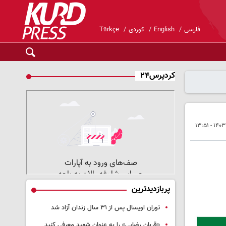
فارسی
English
کوردی
Türkçe
کردپرس۲۴
پربازدیدترین
توران اویسال پس از ۳۱ سال زندان آزاد شد
«قربان رضایی» را به عنوان شهید معرفی کنید