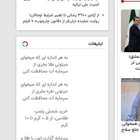
امنیت ملی ترکیه
از آزادی ۳۹۰۰ زندانی تا تغییر شرایط اوجالان؛
روایت نماینده دیاربکر از «قانون چارچوب» + فیلم
تبلیغات
 دمشق؛
به هر اندازه ای که میخوای
ی در
میتونی طلا بخری از
لت
سرمایه ات محافظت کنی
به هر اندازه ای که میخوای
میتونی نقره بخری از
سرمایه ات محافظت کنی
خرید شمش پلمپ
طلاسی، از ۰.۵ گرم تا ۱۰
ن همخوانی
گرم
ه خلع سلاح
سرمایه گذاری امن با طلا و