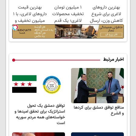
های معتبر
ارسال از داروخانه و
ارسال از داروخانه
بهترین داروهای
۱ میلیون تومان
بهترین قیمت
پک یخ!
نزدیکت
لاغری برای شروع
تخفیف محصولات
داروهای لاغری، با ۱
کاهش وزن، ارسال
لاغری؛ یک قدم
میلیون تخفیف و
از داروخانه های
نزدیک‌تر به شروع
ارسال از داروخانه‌
نزدیکت!
کاهش وزن
اخبار مرتبط
توافق دمشق یک تحول
منافع توافق دمشق برای کردها
استراتژیک برای تحقق امیدها و
و الشرع
خواسته‌های همه مردم سوریه
است