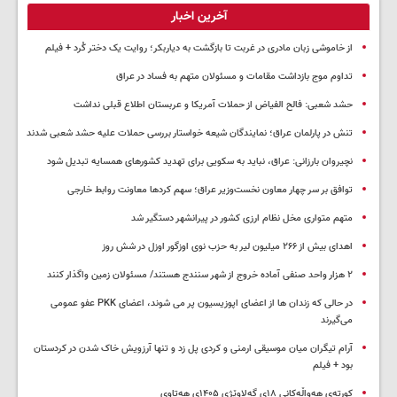
آخرین اخبار
از خاموشی زبان مادری در غربت تا بازگشت به دیاربکر؛ روایت یک دختر کُرد + فیلم
تداوم موج بازداشت مقامات و مسئولان متهم به فساد در عراق
حشد شعبی: فالح الفیاض از حملات آمریکا و عربستان اطلاع قبلی نداشت
تنش در پارلمان عراق؛ نمایندگان شیعه خواستار بررسی حملات علیه حشد شعبی شدند
نچیروان بارزانی: عراق، نباید به سکویی برای تهدید کشورهای همسایه تبدیل شود
توافق بر سر چهار معاون نخست‌وزیر عراق؛ سهم کردها معاونت روابط خارجی
متهم متواری مخل نظام ارزی کشور در پیرانشهر دستگیر شد
اهدای بیش از ۲۶۶ میلیون لیر به حزب نوی اوزگور اوزل در شش روز
۲ هزار واحد صنفی آماده خروج از شهر سنندج هستند/ مسئولان زمین واگذار کنند
در حالی که زندان ها از اعضای اپوزیسیون پر می شوند، اعضای PKK عفو عمومی
می‌گیرند
آرام تیگران میان موسیقی ارمنی و کردی پل زد و تنها آرزویش خاک شدن در کردستان
بود + فیلم
کورتەی هەواڵەکانی ۱۸ی گەلاوێژی ۱۴۰۵ی هەتاوی