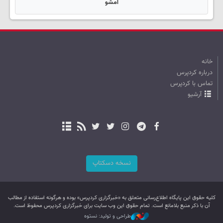
امشو
خانه
درباره کردپرس
تماس با کردپرس
آرشیو
نسخه دسکتاپ
کليه حقوق اين پایگاه اطلاع‌رسانی متعلق به «خبرگزاری کردپرس» بوده و هرگونه استفاده از مطالب
آن با ذکر منبع بلامانع است. تمام حقوق این وب سایت برای خبرگزاری کردپرس محفوظ است.
طراحی و تولید: نستوه