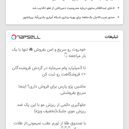
ادعای عبدالقادر سلوی درباره محرومیت دمیرتاش از عفو تکذیب شد
صدور ضرب‌الاجل یک‌ماهه برای بهره برداری شبکه آبیاری بادین‌آباد پیرانشهر
تبلیغات
خودروت رو سریع و امن بفروش 🚘 تنها با یک
بار مراجعه 👇
تا 3میلیارد وام سرمایه در گردش فروشندگان
=> فروشگاهت رو ثبت کن
ماشین پژو پارس برای فروش داری؟ اینجا
سریع بفروشش
جلوگیری دائمی از ریزش مو با این پک ضد
ریزش موی جلبک(تخفیف ویژه)
با صندوق طلا از تورم عقب نمیمونی؛از طلات