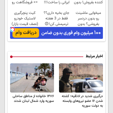
کننده بفروش! بدون
ایرانی را ساخت!!!
=> فروشگاهت رو
پاسخ به یک تماس
ثبت کن
میخوایی ماشینت
جای بخیه داری؟؟
کیت پنچرگیری
رو بدون دردسر
فقط در 3 هفته
لاستیک خودرو
بفروشی؟ بدون
ترمیمش کن!😍
(نصف قیمت بازار)
کمیسیون
اخبار مرتبط
درگیری شدید در لاذقیه؛ کشته
۱۴۷۶ خانواده از مناطق ساحلی
شدن ۱۶ عضو نیروهای وابسته
سوریه وارد شمال لبنان شدند
به دولت سوریه