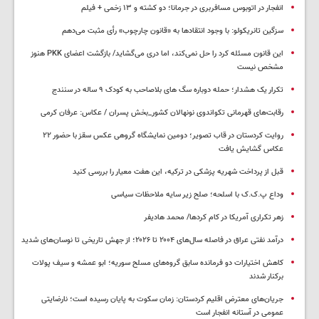
انفجار در اتوبوس مسافربری در جرمانا؛ دو کشته و ۱۳ زخمی + فیلم
سزگین تانریکولو: با وجود انتقادها به «قانون چارچوب» رأی مثبت می‌دهم
این قانون مسئله کرد را حل نمی‌کند، اما دری می‌گشاید/ بازگشت اعضای PKK هنوز
مشخص نیست
تکرار یک هشدار؛ حمله دوباره سگ های بلاصاحب به کودک ۹ ساله در سنندج
رقابت‌های قهرمانی تکواندوی نونهالان کشور_بخش پسران / عکاس: عرفان کرمی
روایت کردستان در قاب تصویر؛ دومین نمایشگاه گروهی عکس سقز با حضور ۲۲
عکاس گشایش یافت
قبل از پرداخت شهریه پزشکی در ترکیه، این هفت معیار را بررسی کنید
وداع پ.ک.ک با اسلحه؛ صلح زیر سایه ملاحظات سیاسی
زهر تکراری آمریکا در کام کردها/ محمد هادیفر
درآمد نفتی عراق در فاصله سال‌های ۲۰۰۴ تا ۲۰۲۶؛ از جهش تاریخی تا نوسان‌های شدید
کاهش اختیارات دو فرمانده سابق گروه‌های مسلح سوریه؛ ابو عمشه و سیف پولات
برکنار شدند
جریان‌های معترض اقلیم کردستان: زمان سکوت به پایان رسیده است؛ نارضایتی
عمومی در آستانه انفجار است