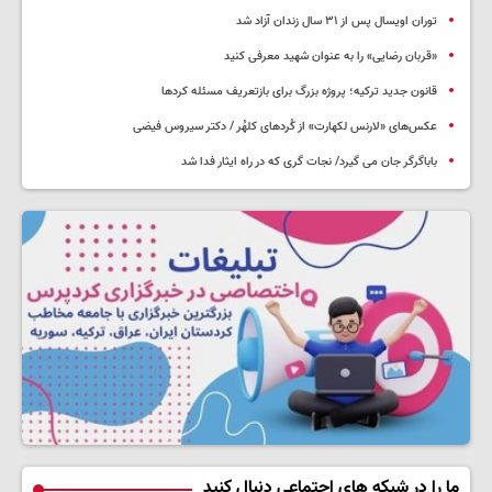
توران اویسال پس از ۳۱ سال زندان آزاد شد
«قربان رضایی» را به عنوان شهید معرفی کنید
قانون جدید ترکیه؛ پروژه بزرگ‌ برای بازتعریف مسئله کردها
عکس‌های «لارنس لکهارت» از کُردهای کلهُر / دکتر سیروس فیضی
باباگرگر جان می گیرد/ نجات گری که در راه ایثار فدا شد
ما را در شبکه های اجتماعی دنبال کنید