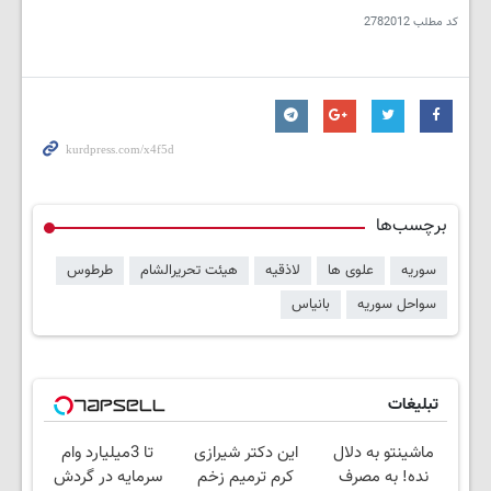
کد مطلب
2782012
برچسب‌ها
سوریه
علوی ها
لاذقیه
هیئت تحریرالشام
طرطوس
سواحل سوریه
بانیاس
تبلیغات
ماشینتو به دلال
این دکتر شیرازی
تا 3میلیارد وام
نده! به مصرف
کرم ترمیم زخم
سرمایه در گردش