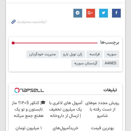
برچسب‌ها
سوریه
فرانسه
ژان نویل بارو
مدیریت خودگردان
AANES
کُردستان سوریه
تبلیغات
رویش مجدد موهای
آمپول های لاغری با
🎓 کنکور ۱۴۰5؟ ماز
از دست رفته با
یک میلیون تخفیف
تابستون و تو یک
شامپو
| ارسال از داروخانه
هفتع جمع میکنه
جلبک45%تخفیف تا
های معتبر
🏆
بهترین قیمت
خریدآمپول‌های
۱ میلیون تومان
امشب