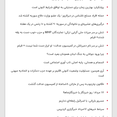
پزشکیان‌: بهترین زمان برای دستیابی به توافق شرایط کنونی است
حمله افراد مسلح ناشناس در دیرالزور؛ یک عضو وزارت دفاع سوریه کشته شد
درگیری‌های عشیره‌ای و خانوادگی در سوریه؛ ۹ کشته و ۱۰ زخمی در یک هفته
تنش بر سر میراث ملی گرایی ترکی؛ نمایندگان MHP و حزب خوب دست به یقه
شدند+ فیلم
تنش بر سر نام دمیرتاش در کمیسیون عدالت؛ او ابزار دست شما نیست + فیلم
چرا ورود جولانی به جنگ لبنان همچنان بعید است؟
انسجام و همدلی، پایه اصلی تاب آوری اجتماعی است
آری هرسین: مسئولیت وضعیت کنونی اقلیم بر عهده حزب دمکرات و اتحادیه میهنی
است
«قانون چارچوب» پس از ماراتن ۱۸ساعته از کمیسیون عدالت گذشت
١٧ مرداد؛ روز خبرنگار یا خبرنگارنماها!
مسرور بارزانی: با اسرائیل رابطه‌ای نداریم
سرخط خبرهای ۱۷مرداد خبرگزاری کردپرس