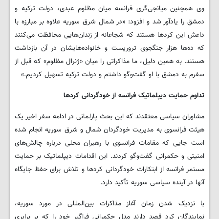
وی همچنین میانجی‌گری فرانسه میان مظلوم عبدی، دولت ترکیه و
دمشق را یادآور شد و افزود: «در شمال شرق سوریه علاوه بر مبارزه با
داعش این کردها هستند که شجاعانه از زندان‌هایی محافظت می‌کنند
که ده‌ها هزار جنگجوی تروریست و خانواده‌هایشان در آن بازداشت
هستند. به همین دلیل، ما مذاکراتی را میان «ژنرال مظلوم» که قبل از
سفرم به دمشق با او گفت‌وگو داشتم و دولت ترکیه تسهیل کردیم.»
تداوم حمایت دیپلماتیک فرانسه از خودگردانی کردها
مشاوران سیاسی معتقدند که این بحث پارلمانی در ادامه سفر اخیر یک
هیئت فرانسوی به مدیریت خودگردان شمال و شرق سوریه انجام شده
است جایی که مقامات فرانسوی با رهبران محلی درباره چالش‌های
امنیتی و حکمرانی گفت‌وگو کردند. این اقدامات دیپلماتیک بر حمایت
مستمر فرانسه از ابتکارات خودگردانی کردها و تلاش برای حفظ جایگاه
آنها در آینده سیاسی سوریه تأکید دارد.
با نزدیک شدن زمان آغاز مذاکرات بین‌المللی در مورد سوریه،
نمایندگان کرد قصد دارند مدل حکمرانی فراگیر خود را که بر برابری