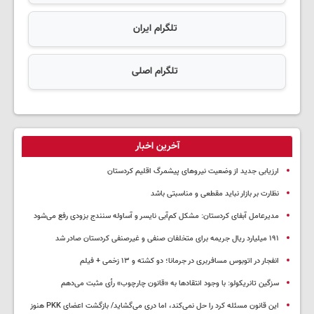
تلگرام ایران
تلگرام اصلی
آخرین اخبار
ارزیابی جدید از وضعیت نیروهای پیشمرگ اقلیم کردستان
نظارت بر بازار نباید مقطعی و مناسبتی باشد
مدیرعامل آبفای کردستان: مشکل کم‌آبی نایسر و آساوله سنندج بزودی رفع می‌شود
۱۹۱ میلیارد ریال جریمه برای متخلفان صنفی و غیرصنفی کردستان صادر شد
انفجار در اتوبوس مسافربری در جرمانا؛ دو کشته و ۱۳ زخمی + فیلم
سزگین تانریکولو: با وجود انتقادها به «قانون چارچوب» رأی مثبت می‌دهم
این قانون مسئله کرد را حل نمی‌کند، اما دری می‌گشاید/ بازگشت اعضای PKK هنوز