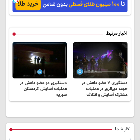
کن!تخفیف تا
45%تخفیف!
40%تخفیف)
امشب
اخبار مرتبط
دستگیری ۷ عضو داعش در
دستگیری دو عضو داعش در
حومه دیرالزور در عملیات
عملیات آسایش کردستان
مشترک آسایش و ائتلاف
سوریه
نظر شما