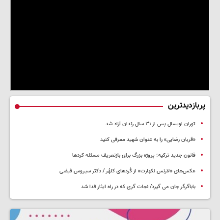
پربازدیدترین
توران اویسال پس از ۳۱ سال زندان آزاد شد
«قربان رضایی» را به عنوان شهید معرفی کنید
قانون جدید ترکیه؛ پروژه بزرگ‌ برای بازتعریف مسئله کردها
عکس‌های «لارنس لکهارت» از کُردهای کلهُر / دکتر سیروس فیضی
باباگرگر جان می گیرد/ نجات گری که در راه ایثار فدا شد