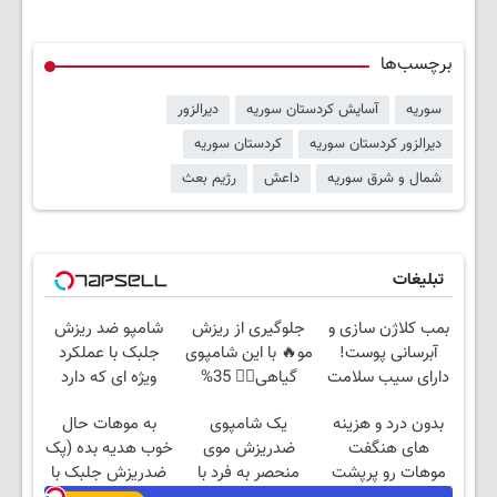
برچسب‌ها
سوریه
آسایش کردستان سوریه
دیرالزور
دیرالزور کردستان سوریه
کردستان سوریه
شمال و شرق سوریه
داعش
رژیم بعث
تبلیغات
بمب کلاژن سازی و
جلوگیری از ریزش
شامپو ضد ریزش
آبرسانی پوست!
مو🔥 با این شامپوی
جلبک با عملکرد
دارای سیب سلامت
گیاهی👌🏻 35%
ویژه ای که دارد
تخفیف تا امشب🧨
سوژه رسانه ها شد
بدون درد و هزینه
یک شامپوی
به موهات حال
های هنگفت
ضدریزش موی
خوب هدیه بده (پک
موهات رو پرپشت
منحصر به فرد با
ضدریزش جلبک با