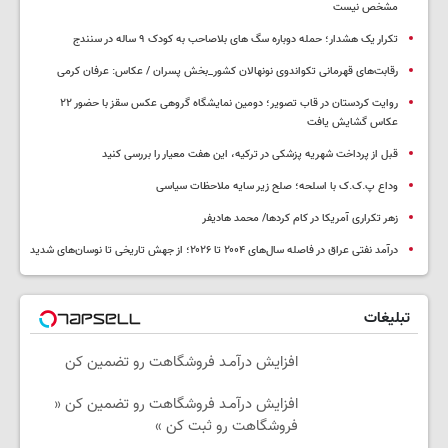
مشخص نیست
تکرار یک هشدار؛ حمله دوباره سگ های بلاصاحب به کودک ۹ ساله در سنندج
رقابت‌های قهرمانی تکواندوی نونهالان کشور_بخش پسران / عکاس: عرفان کرمی
روایت کردستان در قاب تصویر؛ دومین نمایشگاه گروهی عکس سقز با حضور ۲۲
عکاس گشایش یافت
قبل از پرداخت شهریه پزشکی در ترکیه، این هفت معیار را بررسی کنید
وداع پ.ک.ک با اسلحه؛ صلح زیر سایه ملاحظات سیاسی
زهر تکراری آمریکا در کام کردها/ محمد هادیفر
درآمد نفتی عراق در فاصله سال‌های ۲۰۰۴ تا ۲۰۲۶؛ از جهش تاریخی تا نوسان‌های شدید
تبلیغات
افزایش درآمـد فروشگاهت رو تضمین کن
افزایش درآمـد فروشگاهت رو تضمین کن «
فروشگاهت رو ثبت کن »