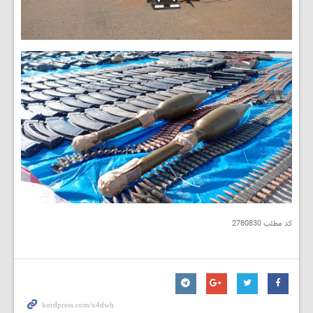
کد مطلب
2780830