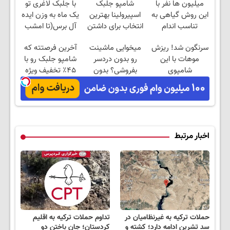
میلیون ها نفر با
شامپو جلبک
با جلبک لاغری تو
این روش گیاهی به
اسپیرولینا بهترین
یک ماه به وزن ایده
تناسب اندام
انتخاب برای داشتن
آل برس(تا امشب
رسیدن60%off
موهای پرپشت
تخفیف ویژه)
سرنگون شد! ریزش
میخوایی ماشینت
آخرین فرصتته که
موهات با این
رو بدون دردسر
شامپو جلبک رو با
شامپوی
بفروشی؟ بدون
۴۵٪ تخفیف ویژه
آلمانی(خرید45%تخفیف)
کمیسیون
سفارش بدی
اخبار مرتبط
حملات ترکیه به غیرنظامیان در
تداوم حملات ترکیه به اقلیم
سد تشرین ادامه دارد؛ کشته و
کردستان؛ جان باختن دو