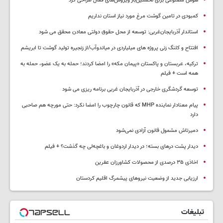
هوش مصنوعی برای نخستین‌بار ویروس‌های فعال طراحی کرد
کمبودی در تامین گوشت مرغ مورد نیاز استان نداریم
استاندار آذربایجان‌غربی: توسعه از محل حقوق دولتی معادن محقق می شود
افتتاح و کلنگ زنی پروژه های میلیاردی در میاندوآب/از زنجیره تولید گوشت تا ابریشم
ترکیه، عربستان و پاکستان «پیمان مکه» را امضا کردند؛ حمله به یک عضو، حمله به
همه است + فیلم
توسعه گردشگری خارجی در آذربایجان غربی برنامه ریزی می شود
پیام معنادار نماینده MHP که قانون چارچوب را امضا نکرد: حتی مورچه هم صاحبی
دارد
دمیرتاش مشمول قانون آزادی نمی‌شود
دیدار پشت درهای بسته؛ در دیدار اردوغان و باغچه‌لی چه گذشت؟ + فیلم
اخاذی ۳۵ درصدی از محصولات کشاورزان عفرین
ارزیابی جدید از وضعیت نیروهای پیشمرگ اقلیم کردستان
تبلیغات