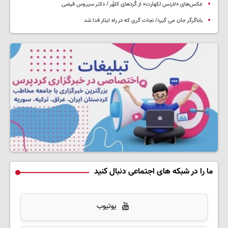
عکس‌های «لارنس لکهارت» از کُردهای کلهُر / دکتر سیروس فیضی
باباگرگر جان می گیرد/ نجات گری که در راه ایثار فدا شد
ما را در شبکه های اجتماعی دنبال کنید
یوتیوب