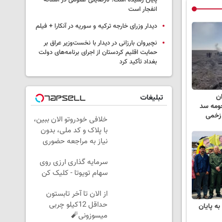
پایان رسیده است؛ نارضایتی عمومی در آستانه
انفجار است
دیدار وزرای خارجه ترکیه و سوریه در آنکارا + فیلم
نچیروان بارزانی در دیدار با نخست‌وزیر عراق بر
حمایت اقلیم کردستان از اجرای برنامه‌های دولت
بغداد تأکید کرد
ان
تبلیغات
حومه سد
خلافی خودروتو الان ببین،
با پلاک و کد ملی، بدون
نیاز به مراجعه حضوری
سرمایه گذاری ارزی روی
سهام تویوتا - کلیک کن
از الان تا آخر تابستون
حداقل 12کیلو چربی
ه پایان
میسوزونی🧨