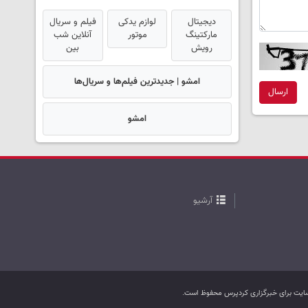
دیجیتال
لوازم یدکی
فیلم و سریال
مارکتینگ
موتور
آنلاین شب
رویش
بین
امشو | جدیدترین فیلم‌ها و سریال‌ها
ارسال
امشو
آرشیو
ب سایت برای خبرگزاری کردپرس محفوظ است.