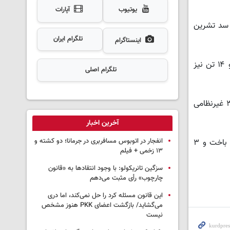
یوتیوب
آپارات
 - سد تشرین
تلگرام ایران
اینستاگرام
در تاریخ ۱۵ ژانویه، ارتش ترکیه تجمع مردم در جاده صرین - سد تشرین را بمباران کرد. در نتیجه یک تن از افراد حاضر جان باخت و ۱۴ تن نیز
تلگرام اصلی
در همان روز که کاروان مردمی از کانتون فرات به سمت سد حرکت می کرد، ارتش ترکیه به محل تجمع مردم حمله کرد. در آنجا نیز ۳ غیرنظامی
آخرین اخبار
انفجار در اتوبوس مسافربری در جرمانا؛ دو کشته و
در تاریخ ۱۶ ژانویه، هواپیماهای جنگی ترکیه افراد تحصن کننده در سد تشرین را بمباران کردند. در نتیجه یک تن از افراد حاضر جان باخت و ۳
۱۳ زخمی + فیلم
سزگین تانریکولو: با وجود انتقادها به «قانون
چارچوب» رأی مثبت می‌دهم
این قانون مسئله کرد را حل نمی‌کند، اما دری
می‌گشاید/ بازگشت اعضای PKK هنوز مشخص
نیست