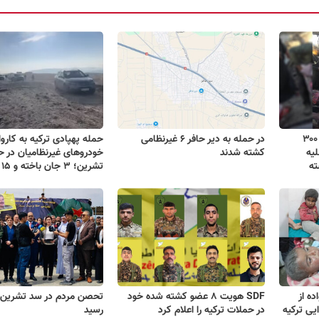
کشته و زخمی شدن بیش از ۳۰۰
در حمله به دیر حافر ۶ غیرنظامی
حمله پهپادی ترکیه به کارو
لیه
کشته شدند
خودروهای غیرنظامیان در 
ته
تشرین؛ ۳ جان باخته و ۱۵ زخمی
نواده از
SDF هویت ۸ عضو کشته شده خود
تحصن مردم در سد تشرین ب
یی ترکیه
در حملات ترکیه را اعلام کرد
رسید