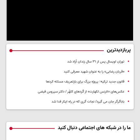
پربازدیدترین
توران اویسال پس از ۳۱ سال زندان آزاد شد
«قربان رضایی» را به عنوان شهید معرفی کنید
قانون جدید ترکیه؛ پروژه بزرگ‌ برای بازتعریف مسئله کردها
عکس‌های «لارنس لکهارت» از کُردهای کلهُر / دکتر سیروس فیضی
باباگرگر جان می گیرد/ نجات گری که در راه ایثار فدا شد
ما را در شبکه های اجتماعی دنبال کنید