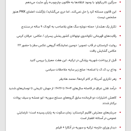
سزگین تانریکولو: با وجود انتقادها به «قانون چارچوب» رأی مثبت می‌دهم
این قانون مسئله کرد را حل نمی‌کند، اما دری می‌گشاید/ بازگشت اعضای PKK هنوز
مشخص نیست
تکرار یک هشدار؛ حمله دوباره سگ های بلاصاحب به کودک ۹ ساله در سنندج
رقابت‌های قهرمانی تکواندوی نونهالان کشور_بخش پسران / عکاس: عرفان کرمی
روایت کردستان در قاب تصویر؛ دومین نمایشگاه گروهی عکس سقز با حضور ۲۲
عکاس گشایش یافت
قبل از پرداخت شهریه پزشکی در ترکیه، این هفت معیار را بررسی کنید
وداع پ.ک.ک با اسلحه؛ صلح زیر سایه ملاحظات سیاسی
زهر تکراری آمریکا در کام کردها/ محمد هادیفر
درآمد نفتی عراق در فاصله سال‌های ۲۰۰۴ تا ۲۰۲۶؛ از جهش تاریخی تا نوسان‌های شدید
کاهش اختیارات دو فرمانده سابق گروه‌های مسلح سوریه؛ ابو عمشه و سیف پولات
برکنار شدند
جریان‌های معترض اقلیم کردستان: زمان سکوت به پایان رسیده است؛ نارضایتی
عمومی در آستانه انفجار است
دیدار وزرای خارجه ترکیه و سوریه در آنکارا + فیلم