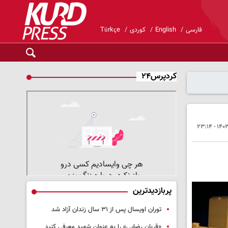
فارسی
English
کوردی
Türkçe
کردپرس۲۴
پربازدیدترین
توران اویسال پس از ۳۱ سال زندان آزاد شد
«قربان رضایی» را به عنوان شهید معرفی کنید