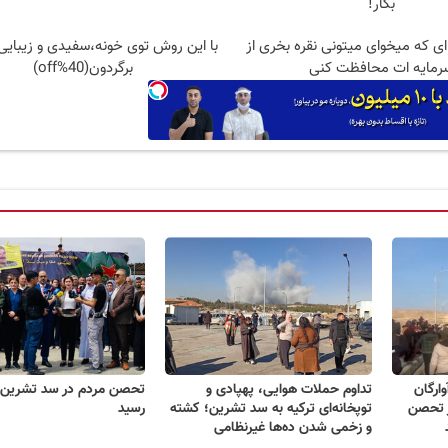
بکار!
 ای که میخوای میتونی نقره بخری از
با این روش توی خونه،سفیدی و زیبایی 
رمایه ات محافظت کنی
برگردون(40%off)
وارگان
تداوم حملات هوایی، پهپادی و
تحصن مردم در سد تشرین ب
 تحصن
توپخانه‌ای ترکیه به سد تشرین؛ کشته
رسید
و زخمی شدن ده‌ها غیرنظامی