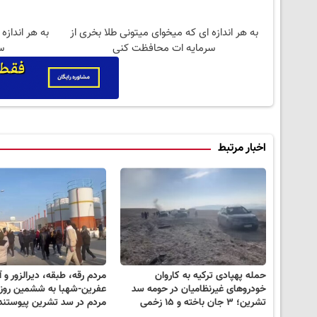
به هر اندازه ای که میخوای میتونی طلا بخری از
به هر اندازه
سرمایه ات محافظت کنی
س
اخبار مرتبط
حمله پهپادی ترکیه به کاروان
مردم رقه، طبقه، دیرالزور و آ
خودروهای غیرنظامیان در حومه سد
عفرین-شهبا به ششمین روز
تشرین؛ ۳ جان باخته و ۱۵ زخمی
مردم در سد تشرین پیوستند