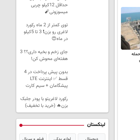
حداقل 12کیلو چربی
میسوزونی🧨
توی کمتر از 2 ماه رکورد
لاغری رو بزن❗ 3 تا 5کیلو
در ماه😍
جای زخم و بخیه داری؟؟ 3
در حمله
هفته‌ای محوش کن!
بدون پیش پرداخت در 4
قسط ✅ اینترنت LTE
پیشگامان + سیم کارت
رایگان
رکورد لاغریتو با پودر جلبک
بزن🔥 (خرید با تخفیف)
لینکستان
دیجیتال
لوازم یدکی
فیلم و سریال