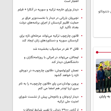
انفجار است
دیدار وزرای خارجه ترکیه و سوریه در آنکارا + فیلم
دندوناتو
نچیروان بارزانی در دیدار با نخست‌وزیر عراق بر
حمایت اقلیم کردستان از اجرای برنامه‌های دولت
بغداد تأکید کرد
قانون چارچوب ترکیه می‌تواند مرحله‌ای تازه برای
کردستان سوریه و دستاوردهای زنان ایجاد کند
قاتل ٣ نفر در میاندوآب بخشیده شد
اوجالان می‌تواند در امرالی با روزنامه‌نگاران و
دانشگاهیان دیدار کند
نعمان کورتولموش: «قانون چارچوب» درِ دوره‌ای
تازه را خواهد گشود
پروین بولدان:من پای «قانون چارچوب» را به نام
سری ثریا اوندر هم امضا می کنم
ه پایان
دیدار اردوغان و باغچه‌لی پیش از نشست شورای
امنیت ملی ترکیه
از آزادی ۳۹۰۰ زندانی تا تغییر شرایط اوجالان؛