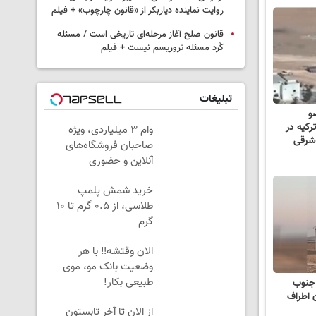
روایت نماینده دیاربکر از «قانون چارچوب» + فیلم
قانون صلح آغاز مرحله‌ای تاریخی است / مسئله
کُرد مسئله تروریسم نیست + فیلم
تبلیغات
 ۱۰۰ عضو
کیه در
وام ۳ میلیاردی، ویژه
شرقی
صاحبان فروشگاه‌های
آنلاین و حضوری
خرید شمش پلمپ
طلاسی، از ۰.۵ گرم تا ۱۰
گرم
الان وقتشه‼️ با هر
وضعیت بانک مو، موی
طبیعی بکار!
 جنوب
ن اطراف
از الان تا آخر تابستون