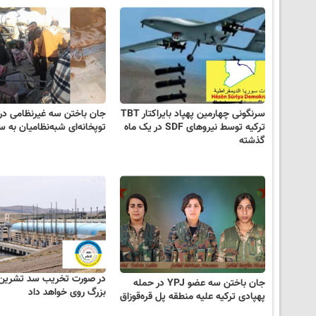
سرنگونی چهارمین پهپاد بایراکتار TBT
جان باختن سه غیرنظامی در
ترکیه توسط نیروهای SDF در یک ماه
توپخانه‌ای شبه‌نظامیان به 
گذشته
در صورت تخریب سد تشرین 
جان باختن سه عضو YPJ در حمله
بزرگ روی خواهد داد
پهپادی ترکیه علیه منطقه پل قره‌قوزاق