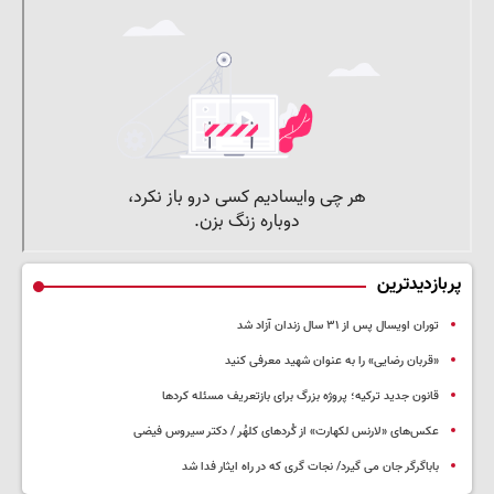
پربازدیدترین
توران اویسال پس از ۳۱ سال زندان آزاد شد
«قربان رضایی» را به عنوان شهید معرفی کنید
قانون جدید ترکیه؛ پروژه بزرگ‌ برای بازتعریف مسئله کردها
عکس‌های «لارنس لکهارت» از کُردهای کلهُر / دکتر سیروس فیضی
باباگرگر جان می گیرد/ نجات گری که در راه ایثار فدا شد