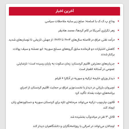
آخرین اخبار
وداع پ.ک.ک با اسلحه؛ صلح زیر سایه ملاحظات سیاسی
زهر تکراری آمریکا در کام کردها/ محمد هادیفر
درآمد نفتی عراق در فاصله سال‌های ۲۰۰۴ تا ۲۰۲۶؛ از جهش تاریخی تا نوسان‌های شدید
کاهش اختیارات دو فرمانده سابق گروه‌های مسلح سوریه؛ ابو عمشه و سیف پولات
برکنار شدند
جریان‌های معترض اقلیم کردستان: زمان سکوت به پایان رسیده است؛ نارضایتی
عمومی در آستانه انفجار است
دیدار وزرای خارجه ترکیه و سوریه در آنکارا + فیلم
نچیروان بارزانی در دیدار با نخست‌وزیر عراق بر حمایت اقلیم کردستان از اجرای
برنامه‌های دولت بغداد تأکید کرد
قانون چارچوب ترکیه می‌تواند مرحله‌ای تازه برای کردستان سوریه و دستاوردهای زنان
ایجاد کند
قاتل ٣ نفر در میاندوآب بخشیده شد
اوجالان می‌تواند در امرالی با روزنامه‌نگاران و دانشگاهیان دیدار کند