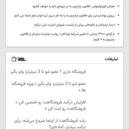
نعمان کورتولموش: «قانون چارچوب» درِ دوره‌ای تازه را خواهد گشود
پروین بولدان:من پای «قانون چارچوب» را به نام سری ثریا اوندر هم امضا می کنم
دیدار اردوغان و باغچه‌لی پیش از نشست شورای امنیت ملی ترکیه
از آزادی ۳۹۰۰ زندانی تا تغییر شرایط اوجالان؛ روایت نماینده دیاربکر از «قانون
چارچوب» + فیلم
تبلیغات
فروشگاه داری ؟ عضو شو تا 3 میلیارد وام بگیر
عضو شو تا 3 میلیارد وام بگیر « ویژه فروشگاه
ها »
افزایش درآمـد فروشگاهت رو تضمین کن «
فروشگاهت رو ثبت کن »
رشد فروشگاهت از اینجا شروع می‌شه، برای
درآمد بیشتر، آماده‌ای؟