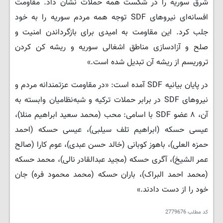
شرق سوریه را در شکست همه حملات نشان داد. مقاومت
افسانه‌ای نیروهای SDF توجه همه مردم سوریه را به خود
جلب کرد. این مقاومت به امیدی برای بازگرداندن امنیت و
صلح و آزادسازی مناطق اشغالی سوریه و ریشه کن کردن
تروریسم از ریشه آن تبدیل شده است.»
در پایان بیانیه SDF آمده است: «در مقاومت عزتمندانه مردم و
نیروهای SDF در برابر حملات ترکیه و شبه‌نظامیان وابسته به
آن، ۸ عضو SDF با اسامی: محب (محمد سعید ابراهیم منلا)،
عیسی حسکه (ابراهیم تلف سیلبی)، عیسی حسکه (احمد
حمزه العلی)، باهوز کوبانی (خالد حسن عبدی)، عوم کارا (صالح
عمر الشیخ)، آگری حسکه (مجید عبدالقادر نالی)، محمد حسکه
(محمد احمد البراک)، باران حسکه (محمد محمود فره) جان
خود را از دست دادند.»
کد مطلب
2779676