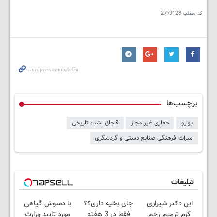
کد مطلب
2779128
برچسب‌ها
پوارو
حفاری غیر مجاز
قاچاق اشیاء تاریخی
میراث فرهنگی صنایع دستی و گردشگری
تبلیغات
این دکتر شیرازی
جای بخیه داری؟؟
با دمنوش گیاهی
کرم ترمیم زخم
فقط در 3 هفته
مورد تایید وزارت