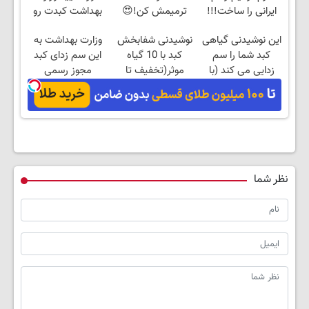
ایرانی را ساخت!!!
ترمیمش کن!😍
بهداشت کبدت رو
پاکسازی
این نوشیدنی گیاهی
نوشیدنی شفابخش
وزارت بهداشت به
کن55%تخفیف
کبد شما را سم
کبد با 10 گیاه
این سم زدای کبد
زدایی می کند (با
موثر(تخفیف تا
مجوز رسمی
ضمانت مرجوعی)
امشب)
داده50%تخفیف
نظر شما