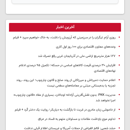
آخرین اخبار
روزی آرام تیگران را در سرزمینی که آرزویش را داشت، به خاک خواهیم سپرد + فیلم
وعده‌های معاون اقتصادی برای ۱۰۰ روز اول کاری
۱۲۷ هزار مترمربع اراضی ملی در آذربایجان غربی رفع تصرف شد
افزایش ۳۰ درصدی قیمت کالاهای اساسی در حسکه؛ تکمیل ۹۵ درصدی ادغام
نهادهای اقتصادی
اعلام حمایت دمیرتاش و میرزاکلی از روند صلح و قانون چارچوب؛ این روند، روند
تجزیه یا بده‌بستانی مبتنی بر معامله‌های سطحی نیست
مدیریت PKK: بدون نقش‌آفرینی آزادانه اوجالان، بسیاری از مفاد «قانون چارچوب»
اجرا نخواهد شد
از خاموشی زبان مادری در غربت تا بازگشت به دیاربکر؛ روایت یک دختر کُرد + فیلم
تداوم موج بازداشت مقامات و مسئولان متهم به فساد در عراق
حشد شعبی: فالح الفیاض از حملات آمریکا و عربستان اطلاع قبلی نداشت