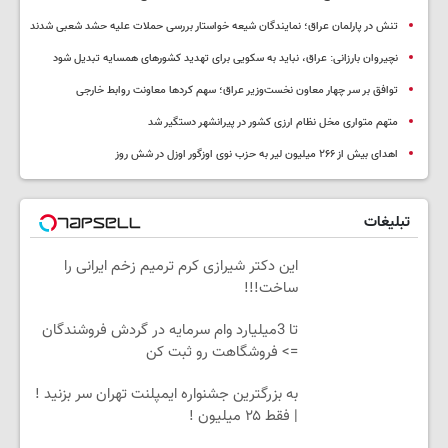
تنش در پارلمان عراق؛ نمایندگان شیعه خواستار بررسی حملات علیه حشد شعبی شدند
نچیروان بارزانی: عراق، نباید به سکویی برای تهدید کشورهای همسایه تبدیل شود
توافق بر سر چهار معاون نخست‌وزیر عراق؛ سهم کردها معاونت روابط خارجی
متهم متواری مخل نظام ارزی کشور در پیرانشهر دستگیر شد
اهدای بیش از ۲۶۶ میلیون لیر به حزب نوی اوزگور اوزل در شش روز
تبلیغات
این دکتر شیرازی کرم ترمیم زخم ایرانی را
ساخت!!!
تا 3میلیارد وام سرمایه در گردش فروشندگان
=> فروشگاهت رو ثبت کن
به بزرگترین جشنواره ایمپلنت تهران سر بزنید !
| فقط ۲۵ میلیون !