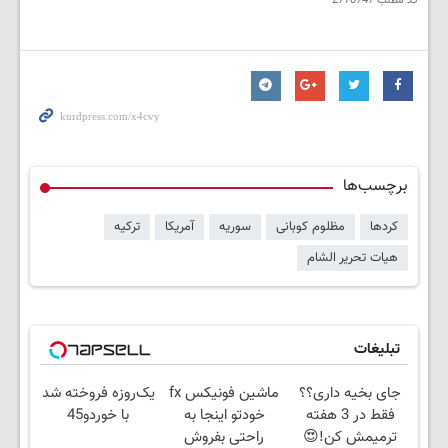
کد مطلب
2778747
برچسب‌ها
کردها
مظلوم کوبانی
سوریه
آمریکا
ترکیه
هیات تحریر الشام
تبلیغات
جای بخیه داری؟؟
ماشین فونیکس fx
یک‌روزه فروخته شد
فقط در 3 هفته
خودتو اینجا به
با خوردو45
ترمیمش کن!😍
راحتی بفروش