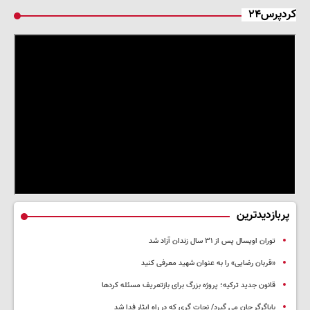
کردپرس۲۴
پربازدیدترین
توران اویسال پس از ۳۱ سال زندان آزاد شد
«قربان رضایی» را به عنوان شهید معرفی کنید
قانون جدید ترکیه؛ پروژه بزرگ‌ برای بازتعریف مسئله کردها
باباگرگر جان می گیرد/ نجات گری که در راه ایثار فدا شد