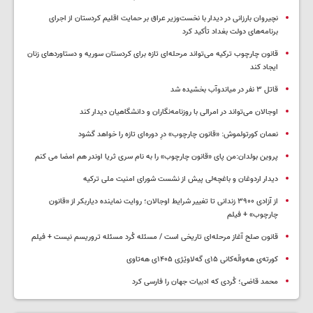
نچیروان بارزانی در دیدار با نخست‌وزیر عراق بر حمایت اقلیم کردستان از اجرای
برنامه‌های دولت بغداد تأکید کرد
قانون چارچوب ترکیه می‌تواند مرحله‌ای تازه برای کردستان سوریه و دستاوردهای زنان
ایجاد کند
قاتل ٣ نفر در میاندوآب بخشیده شد
اوجالان می‌تواند در امرالی با روزنامه‌نگاران و دانشگاهیان دیدار کند
نعمان کورتولموش: «قانون چارچوب» درِ دوره‌ای تازه را خواهد گشود
پروین بولدان:من پای «قانون چارچوب» را به نام سری ثریا اوندر هم امضا می کنم
دیدار اردوغان و باغچه‌لی پیش از نشست شورای امنیت ملی ترکیه
از آزادی ۳۹۰۰ زندانی تا تغییر شرایط اوجالان؛ روایت نماینده دیاربکر از «قانون
چارچوب» + فیلم
قانون صلح آغاز مرحله‌ای تاریخی است / مسئله کُرد مسئله تروریسم نیست + فیلم
کورتەی هەواڵەکانی ۱۵ی گەلاوێژی ۱۴۰۵ی هەتاوی
محمد قاضی؛ کُردی که ادبیات جهان را فارسی کرد