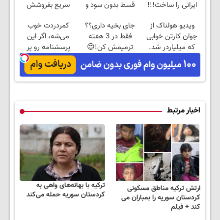
ایرانی را ساخت!!!
قسط بدون سود و
سریع بفروشش
کارمزد!
ویدیو هولناک از
جای بخیه داری؟؟
کمردردت خوب
جوان کارتن خوابی
فقط در 3 هفته
می‌شه، اگر این
که میلیاردر شد.
ترمیمش کن!😍
پرسشنامه رو پر
آموزش رایگان
کنی!!
اخبار مرتبط
ترکیه با بهانه‌های واهی به
ارتش ترکیه مناطق مسکونی
کردستان سوریه حمله می‌کند
کردستان سوریه را بمباران می
کند + فیلم