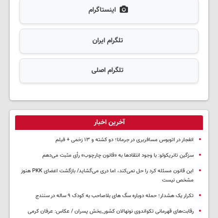
اینستاگرام
تلگرام ایران
تلگرام اصلی
آخرین اخبار
انفجار در اتوبوس مسافربری در جرمانا؛ دو کشته و ۱۳ زخمی + فیلم
سزگین تانریکولو: با وجود انتقادها به «قانون چارچوب» رأی مثبت می‌دهم
این قانون مسئله کرد را حل نمی‌کند، اما دری می‌گشاید/ بازگشت اعضای PKK هنوز
مشخص نیست
تکرار یک هشدار؛ حمله دوباره سگ های بلاصاحب به کودک ۹ ساله در سنندج
رقابت‌های قهرمانی تکواندوی نونهالان کشور_بخش پسران / عکاس: عرفان کرمی