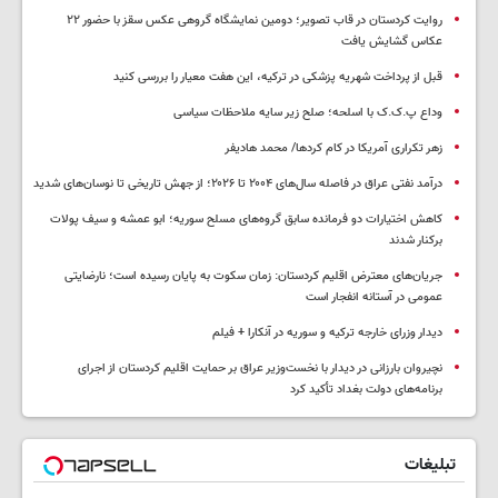
روایت کردستان در قاب تصویر؛ دومین نمایشگاه گروهی عکس سقز با حضور ۲۲
عکاس گشایش یافت
قبل از پرداخت شهریه پزشکی در ترکیه، این هفت معیار را بررسی کنید
وداع پ.ک.ک با اسلحه؛ صلح زیر سایه ملاحظات سیاسی
زهر تکراری آمریکا در کام کردها/ محمد هادیفر
درآمد نفتی عراق در فاصله سال‌های ۲۰۰۴ تا ۲۰۲۶؛ از جهش تاریخی تا نوسان‌های شدید
کاهش اختیارات دو فرمانده سابق گروه‌های مسلح سوریه؛ ابو عمشه و سیف پولات
برکنار شدند
جریان‌های معترض اقلیم کردستان: زمان سکوت به پایان رسیده است؛ نارضایتی
عمومی در آستانه انفجار است
دیدار وزرای خارجه ترکیه و سوریه در آنکارا + فیلم
نچیروان بارزانی در دیدار با نخست‌وزیر عراق بر حمایت اقلیم کردستان از اجرای
برنامه‌های دولت بغداد تأکید کرد
تبلیغات