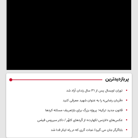
پربازدیدترین
توران اویسال پس از ۳۱ سال زندان آزاد شد
«قربان رضایی» را به عنوان شهید معرفی کنید
قانون جدید ترکیه؛ پروژه بزرگ‌ برای بازتعریف مسئله کردها
عکس‌های «لارنس لکهارت» از کُردهای کلهُر / دکتر سیروس فیضی
باباگرگر جان می گیرد/ نجات گری که در راه ایثار فدا شد