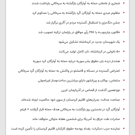
شماری از عاملان حمله به آوارگان بازگشته به سره‌کانی بازداشت شدند
مظلوم عبدی حمله به آوارگان کُرد بازگشته به سره‌کانی را محکوم کرد
جشن دنگ‌بژی با استقبال گسترده مردم در آگری برگزار شد
«قانون چارچوب» با ۴۶۸ رأی موافق در پارلمان ترکیه تصویب شد
یک شهرستان جدید در کرمانشاه تشکیل می‌شود
۵۰ نانوایی در کرمانشاه، نان کامل تولید می‌کنند
هشدار دیده بان حقوق بشر سوریه درباره حمله به آوارگان کرد سوریه
اعتراض گسترده در حسکه و قامشلو در واکنش به حمله به آوارگان کُرد سره‌کانی
سلماس، بوکان و پیرانشهر دارای بیشترین ساخت‌وساز غیراصولی
نوزدهمین گذشت از قصاص در آذربایجان غربی
جماعت عدالت: بحران‌های اقلیم کردستان از سوی خود حاکمیت ایجاد شده‌اند
آوارگان کُرد در نخستین روز بازگشت به سره‌کانی هدف حمله قرار گرفتند + فیلم
صادرات نفت عراق به آمریکا برای ششمین هفته متوالی متوقف ماند
نماینده حزب دمکرات: بغداد بودجه حقوق کارکنان اقلیم کردستان را تأمین کرده است