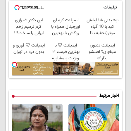
تبلیغات
نوشیدنی شفابخش
ایمپلنت کره ای
این دکتر شیرازی
کبد با 10 گیاه
اورجینال همراه با
کرم ترمیم زخم
موثر(تخفیف تا
روکش با بهترین
ایرانی را ساخت!!!
امشب)
قیمت✅
ایمپلنت دندون
ایمپلنت 🦷 با
ایمپلنت 🦷 فوری و
میخوای؟ اصلشو
بهترین قیمت ✅
بدون درد در تهران
بذار✅
ویزیت و مشاوره
رایگان
اخبار مرتبط