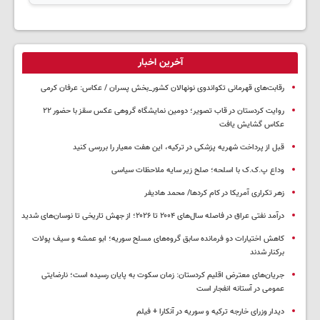
آخرین اخبار
رقابت‌های قهرمانی تکواندوی نونهالان کشور_بخش پسران / عکاس: عرفان کرمی
روایت کردستان در قاب تصویر؛ دومین نمایشگاه گروهی عکس سقز با حضور ۲۲
عکاس گشایش یافت
قبل از پرداخت شهریه پزشکی در ترکیه، این هفت معیار را بررسی کنید
وداع پ.ک.ک با اسلحه؛ صلح زیر سایه ملاحظات سیاسی
زهر تکراری آمریکا در کام کردها/ محمد هادیفر
درآمد نفتی عراق در فاصله سال‌های ۲۰۰۴ تا ۲۰۲۶؛ از جهش تاریخی تا نوسان‌های شدید
کاهش اختیارات دو فرمانده سابق گروه‌های مسلح سوریه؛ ابو عمشه و سیف پولات
برکنار شدند
جریان‌های معترض اقلیم کردستان: زمان سکوت به پایان رسیده است؛ نارضایتی
عمومی در آستانه انفجار است
دیدار وزرای خارجه ترکیه و سوریه در آنکارا + فیلم