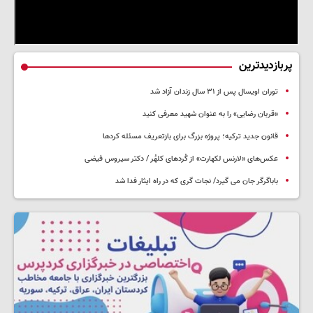
پربازدیدترین
توران اویسال پس از ۳۱ سال زندان آزاد شد
«قربان رضایی» را به عنوان شهید معرفی کنید
قانون جدید ترکیه؛ پروژه بزرگ‌ برای بازتعریف مسئله کردها
عکس‌های «لارنس لکهارت» از کُردهای کلهُر / دکتر سیروس فیضی
باباگرگر جان می گیرد/ نجات گری که در راه ایثار فدا شد