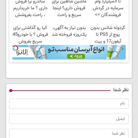
تا 3میلیارد وام
ماشین شاهین برای
ساندرو برا فروش
سرمایه در گردش
فروش داری؟ اینجا
داری ؟ ما خریداریم
فروشندگان =>
سریع و راحت
، راحت بفروشش
فروشگاهت رو ثبت
بفروش
گردونه شانس بدون
بدون نیاز به آگهی،
کیا رو گذاشتی برای
کن
پوچ از PS5 تا
یک‌روزه فروخته شد
فروش ؟ با خودرو45
آیفون17 و بیت
سریع بفروش
کوین 🔥
نظر شما