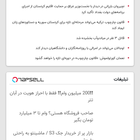
نچیروان بارزانی در دیدار با نخست‌وزیر عراق بر حمایت اقلیم کردستان از اجرای
برنامه‌های دولت بغداد تأکید کرد
قانون چارچوب ترکیه می‌تواند مرحله‌ای تازه برای کردستان سوریه و دستاوردهای زنان
ایجاد کند
قاتل ٣ نفر در میاندوآب بخشیده شد
اوجالان می‌تواند در امرالی با روزنامه‌نگاران و دانشگاهیان دیدار کند
نعمان کورتولموش: «قانون چارچوب» درِ دوره‌ای تازه را خواهد گشود
تبلیغات
❗❗200 میلیون وام❗❗ فقط با احراز هویت در آبان
تتر
صاحب فروشگاه هستی؟ وام تا ۳ میلیارد
تومان بگیر
بازار پر از خریدار جک S3 / ماشینتو به راحتی