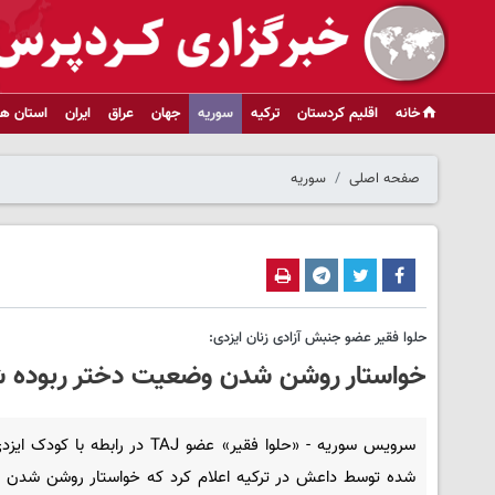
خانه
اقلیم کردستان
ترکیه
سوریه
جهان
عراق
ایران
استان ها
صفحه اصلی
سوریه
حلوا فقیر عضو جنبش آزادی زنان ایزدی:
خواستار روشن شدن وضعیت دختر ربوده 
سرویس سوریه - «حلوا فقیر» عضو TAJ در رابطه با ک
شده توسط داعش در ترکیه اعلام کرد که خواستار روشن شدن