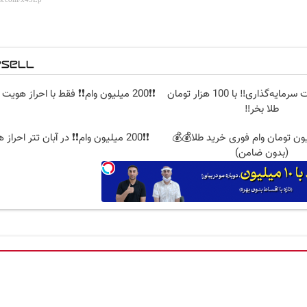
بهترین فرصت سرمایه‌گذاری‼️ با 100 هزار تومان
❗❗200 میلیون وام❗❗ فقط با احراز هویت در آبان تتر
طلا بخر‼️
1 میلیون تومان وام فوری خرید طلا💰💰
❗❗200 میلیون وام❗❗ در آبان تتر احراز هویت کن
(بدون ضامن)