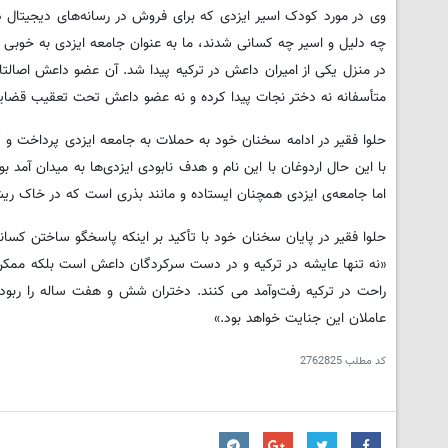
وی در مورد کودک اسیر ایزدی که برای فروش در رسانه‌های دیجیتال در
چە دلیل و اسیر چە کسانی شدند، ما به عنوان جامعه ایزدی به خوبی م
در منزل یکی از امیران داعش در ترکیه پیدا شد. آن عضو داعش اصالتا 
متأسفانه نه دختر نجات پیدا کرده و نه عضو داعش تحت تعقیب قضایی
حلوا فقیر در ادامه سخنان خود به حملات به جامعه ایزدی پرداخت و گ
با این حال اردوغان با این نام و هدف نابودی ایزدی‌ها بە میدان آمد 
اما جامعەی ایزدی همچنان ایستادە و مانند بذری است که در خاک ریشە 
حلوا فقیر در پایان سخنان خود با تأکید بر اینکە پاسخگو ساختن کسان
«نە تنها عایشه در ترکیه و در دست سرکردگان داعش است بلکە ممکن 
راحت در ترکیه رفت‌وآمد می کنند. دختران شش و هفت ساله را ربودە
عاملان این جنایت خواهد بود.»
کد مطلب
2762825