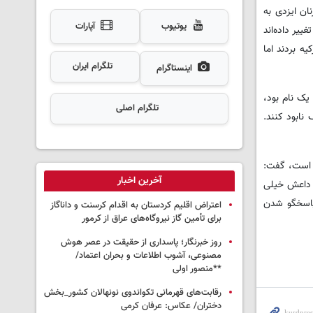
ان ایزدی به
یوتیوب
آپارات
ییر دادەاند
ه بردند اما
تلگرام ایران
اینستاگرام
یک نام بود،
تلگرام اصلی
نابود کنند.
ن است، گفت:
آخرین اخبار
ن داعش خیلی
 پاسخگو شدن
اعتراض اقلیم کردستان به اقدام کرسنت و داناگاز
برای تأمین گاز نیروگاه‌های عراق از کرمور
روز خبرنگار؛ پاسداری از حقیقت در عصر هوش
مصنوعی، آشوب اطلاعات و بحران اعتماد/
**منصور اولی
رقابت‌های قهرمانی تکواندوی نونهالان کشور_بخش
دختران/ عکاس: عرفان کرمی