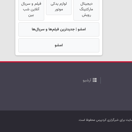
دیجیتال
لوازم یدکی
فیلم و سریال
مارکتینگ
موتور
آنلاین شب
رویش
بین
امشو | جدیدترین فیلم‌ها و سریال‌ها
امشو
آرشیو
ب سایت برای خبرگزاری کردپرس محفوظ است.