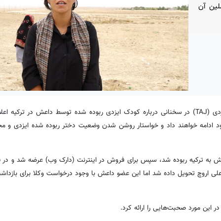
لین آن
به گزارش کردپرس، «حلوا فقیر» یکی از اعضای جنبش آزادی زنان ایزدی (TAJ) در سخنانی درباره کودک ایزدی ربوده شده توسط داعش در 
 ادامه خواهند داد و خواستار روشن شدن وضعیت دختر ربوده شده ایزدی و مجا
لی اروچ تحویل دادە شد اما این عضو داعش با وجود درخواست وکلا برای بازداشت ا