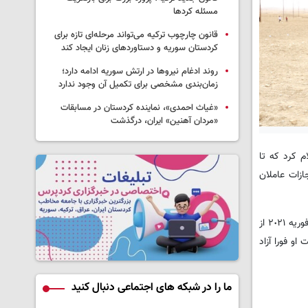
مسئله کردها
قانون چارچوب ترکیه می‌تواند مرحله‌ای تازه برای
کردستان سوریه و دستاوردهای زنان ایجاد کند
روند ادغام نیروها در ارتش سوریه ادامه دارد؛
زمان‌بندی مشخصی برای تکمیل آن وجود ندارد
«غیاث احمدی»، نماینده کردستان در مسابقات
«مردان آهنین» ایران، درگذشت
ترکیه اعلام کرد که تا
زات عاملان
به نوشته آژانس خبری ژینها، یک دختر ایزدی در سال ٢٠١٧ توسط داعش به ترکیه ربوده شد، سپس برای فروش در اینترنت (دارک وب) عرضه شد و در فوریه ٢٠٢١ از
و فورا آزاد
ما را در شبکه های اجتماعی دنبال کنید