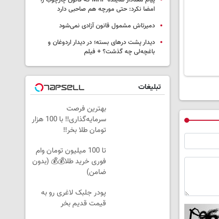
پیام معنادار نماینده MHP که قانون چارچوب را
امضا نکرد: حتی مورچه هم صاحبی دارد
دمیرتاش مشمول قانون آزادی نمی‌شود
دیدار پشت درهای بسته؛ در دیدار اردوغان و
باغچه‌لی چه گذشت؟ + فیلم
تبلیغات
بهترین فرصت
سرمایه‌گذاری‼️ با 100 هزار
تومان طلا بخر‼️
تا 100 میلیون تومان وام
فوری خرید طلا💰💰 (بدون
ضامن)
پودر جلبک لاغری رو به
قیمت قدیم بخر