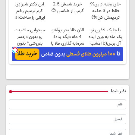
جای بخیه داری؟؟
خرید شمش 2.5
این دکتر شیرازی
فقط در 3 هفته
گرمی از طلاسی 😍
کرم ترمیم زخم
ترمیمش کن!😍
ایرانی را ساخت!!!
با جلبک لاغری تو
الان طلا بخر پولشو
میخوایی ماشینت
یک ماه به وزن ایده
4 ماه دیگه بده!
رو بدون دردسر
آل برس(تا امشب
سرمایه‌گذاری طلا با
بفروشی؟ بدون
تخفیف ویژه)
اقساط بی‌بهره
کمیسیون
نظر شما