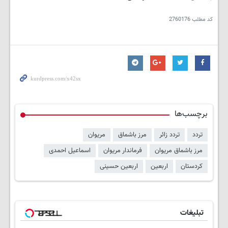
کد مطلب
2760176
برچسب‌ها
تردد
تردد زائر
مرز باشماق
مریوان
مرز باشماق مریوان
فرماندار مریوان
اسماعیل احمدی
کردستان
اربعین
اربعین حسینی
تبلیغات