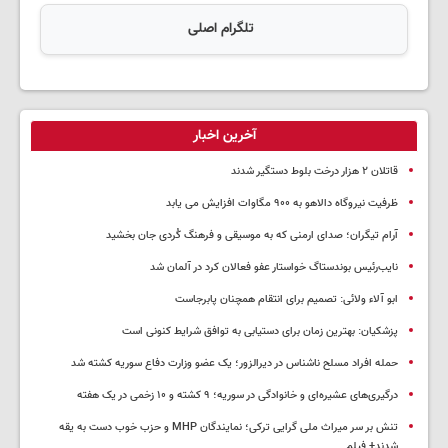
تلگرام اصلی
آخرین اخبار
قاتلان ۲ هزار درخت بلوط دستگیر شدند
ظرفیت نیروگاه دالاهو به ۹۰۰ مگاوات افزایش می یابد
آرام تیگران؛ صدای ارمنی که به موسیقی و فرهنگ کُردی جان بخشید
نایب‌رئیس بوندستاگ خواستار عفو فعالان کرد در آلمان شد
ابو آلاء ولائی: تصمیم برای انتقام همچنان پابرجاست
پزشکیان‌: بهترین زمان برای دستیابی به توافق شرایط کنونی است
حمله افراد مسلح ناشناس در دیرالزور؛ یک عضو وزارت دفاع سوریه کشته شد
درگیری‌های عشیره‌ای و خانوادگی در سوریه؛ ۹ کشته و ۱۰ زخمی در یک هفته
تنش بر سر میراث ملی گرایی ترکی؛ نمایندگان MHP و حزب خوب دست به یقه
شدند+ فیلم