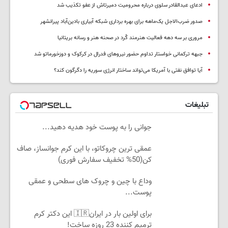
ادعای عبدالقادر سلوی درباره محرومیت دمیرتاش از عفو تکذیب شد
صدور ضرب‌الاجل یک‌ماهه برای بهره برداری شبکه آبیاری بادین‌آباد پیرانشهر
مروری بر سه دهه فعالیت هنرمند کُرد در صحنه هنر و رسانه بریتانیا
جبهه ترکمانی خواستار تداوم حضور نیروهای فدرال در کرکوک و دوزخورماتو شد
آیا توافق نفتی با آمریکا می‌تواند ساختار انرژی سوریه را دگرگون کند؟
تبلیغات
جوانی را به پوست خود هدیه دهید...
عمقی ترین چروکاتو، با این کرم جوانساز، صاف
کن(50% تخفیف سفارش فوری)
وداع با چین و چروک های سطحی و عمقی
پوست...
برای اولین بار در ایران🇮🇷 این دکتر کرم
ترمیم کننده 23 روزه ساخت!