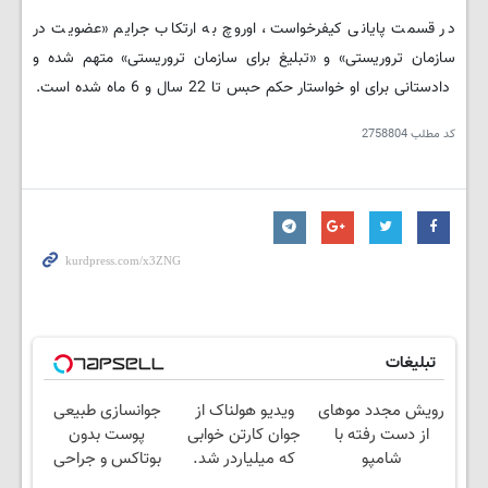
در قسمت پایانی کیفرخواست، اوروچ به ارتکاب جرایم «عضویت در
سازمان تروریستی» و «تبلیغ برای سازمان تروریستی» متهم شده و
دادستانی برای او خواستار حکم حبس تا 22 سال و 6 ماه شده است.
کد مطلب
2758804
تبلیغات
رویش مجدد موهای
ویدیو هولناک از
جوانسازی طبیعی
از دست رفته با
جوان کارتن خوابی
پوست بدون
شامپو
که میلیاردر شد.
بوتاکس و جراحی
جلبک45%تخفیف تا
آموزش رایگان
😳! خرید با تخفیف