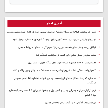
آخرین اخبار
تنش در پارلمان عراق؛ نمایندگان شیعه خواستار بررسی حملات علیه حشد شعبی شدند
نچیروان بارزانی: عراق، نباید به سکویی برای تهدید کشورهای همسایه تبدیل شود
توافق بر سر چهار معاون نخست‌وزیر عراق؛ سهم کردها معاونت روابط خارجی
متهم متواری مخل نظام ارزی کشور در پیرانشهر دستگیر شد
اهدای بیش از ۲۶۶ میلیون لیر به حزب نوی اوزگور اوزل در شش روز
۲ هزار واحد صنفی آماده خروج از شهر سنندج هستند/ مسئولان زمین واگذار کنند
در حالی که زندان ها از اعضای اپوزیسیون پر می شوند، اعضای PKK عفو عمومی
می‌گیرند
آرام تیگران میان موسیقی ارمنی و کردی پل زد و تنها آرزویش خاک شدن در کردستان
بود + فیلم
کورتەی هەواڵەکانی ۱۸ی گەلاوێژی ۱۴۰۵ی هەتاوی