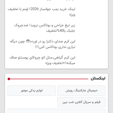
لینک خرید بمب جوانساز 2026! اونم با تخفیف
ویژه
زیر تیغ جراحی و بوتاکس نروید! ضدچروک
جلبک با40%تخفیف
این کرم صدای دکترا رو در اورده😳 چون دیگه
نیازی نداری بوتاکس کنی!!!
این کرم گیاهی،مثل اتو چروکای پوستتو صاف
میکنه!+تخفیف ویژه
لینکستان
دیجیتال مارکتینگ رویش
لوازم یدکی موتور
فیلم و سریال آنلاین شب بین