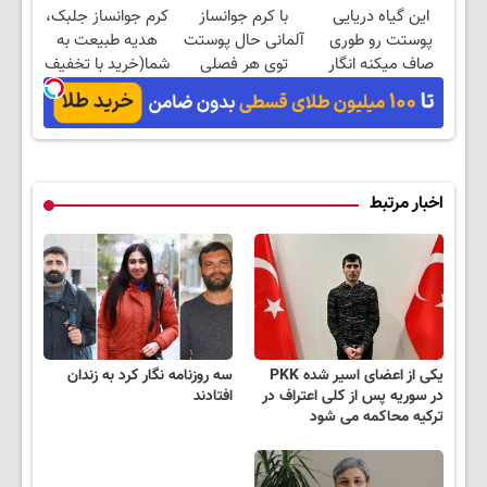
این گیاه دریایی
با کرم جوانساز
کرم جوانساز جلبک،
امشب
ویژه
پوستت رو طوری
آلمانی حال پوستت
هدیه طبیعت به
صاف میکنه انگار
توی هر فصلی
شما(خرید با تخفیف
20سال جوون شدی
خوبه۴۵٪تخفیف
ویژه)
🔥
اخبار مرتبط
یکی از اعضای اسیر شده PKK
سه روزنامه نگار کرد به زندان
در سوریه پس از کلی اعتراف در
افتادند
ترکیه محاکمه می شود