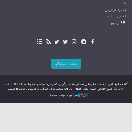
خانه
درباره کردپرس
تماس با کردپرس
آرشیو
نسخه دسکتاپ
کليه حقوق اين پایگاه اطلاع‌رسانی متعلق به «خبرگزاری کردپرس» بوده و هرگونه استفاده از مطالب
آن با ذکر منبع بلامانع است. تمام حقوق این وب سایت برای خبرگزاری کردپرس محفوظ است.
طراحی و تولید: نستوه