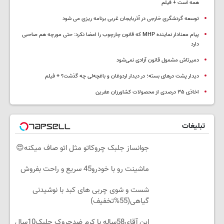
همه است + فیلم
توسعه گردشگری خارجی در آذربایجان غربی برنامه ریزی می شود
پیام معنادار نماینده MHP که قانون چارچوب را امضا نکرد: حتی مورچه هم صاحبی
دارد
دمیرتاش مشمول قانون آزادی نمی‌شود
دیدار پشت درهای بسته؛ در دیدار اردوغان و باغچه‌لی چه گذشت؟ + فیلم
اخاذی ۳۵ درصدی از محصولات کشاورزان عفرین
تبلیغات
جوانساز جلبک چروکاتو مثل اتو صاف میکنه😍
ماشینت رو با خودرو45 سریع و راحت بفروش
شست و شوی چربی های کبد با نوشیدنی
گیاهی(55%تخفیف)
این آقای58ساله با کرم ضدچروک جلبک10سال