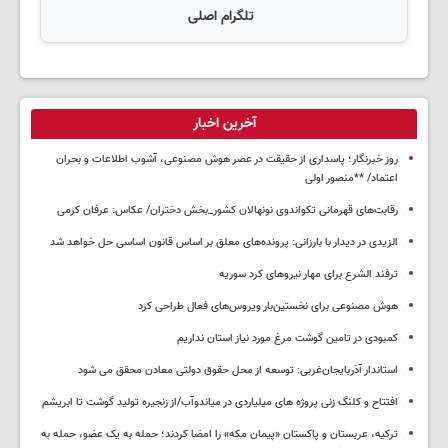
تلگرام اصلی
آخرین اخبار
روز خبرنگار؛ پاسداری از حقیقت در عصر هوش مصنوعی، آشوب اطلاعات و بحران
اعتماد/ **منصور اولی
رقابت‌های قهرمانی تکواندوی نونهالان کشور_بخش دختران/ عکاس: عرفان کرمی
الزیدی در دیدار با بارزانی: پرونده‌های معلق بر اساس قانون اساسی حل خواهد شد
ترفند الشرع برای مهار نیروهای کرد سوریه
هوش مصنوعی برای نخستین‌بار ویروس‌های فعال طراحی کرد
کمبودی در تامین گوشت مرغ مورد نیاز استان نداریم
استاندار آذربایجان‌غربی: توسعه از محل حقوق دولتی معادن محقق می شود
افتتاح و کلنگ زنی پروژه های میلیاردی در میاندوآب/از زنجیره تولید گوشت تا ابریشم
ترکیه، عربستان و پاکستان «پیمان مکه» را امضا کردند؛ حمله به یک عضو، حمله به