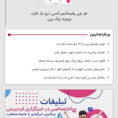
پربازدیدترین
توران اویسال پس از ۳۱ سال زندان آزاد شد
«قربان رضایی» را به عنوان شهید معرفی کنید
قانون جدید ترکیه؛ پروژه بزرگ‌ برای بازتعریف مسئله کردها
عکس‌های «لارنس لکهارت» از کُردهای کلهُر / دکتر سیروس فیضی
باباگرگر جان می گیرد/ نجات گری که در راه ایثار فدا شد