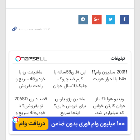
تبلیغات
❗❗200 میلیون وام❗❗
این آقای58ساله با
ماشینت رو با
فقط با احراز هویت
کرم ضدچروک
خودرو45 سریع و
جلبک10سال جوان
راحت بفروش
شد(سفارش با
ویدیو هولناک از
ماشین پژو پارس
قصد داری 206SD
تخفیف)
جوان کارتن خوابی
برای فروش داری؟
تو بفروشی؟ با
که میلیاردر شد.
اینجا سریع
خودرو45 سریع و
آموزش رایگان
بفروشش
امن بفروش