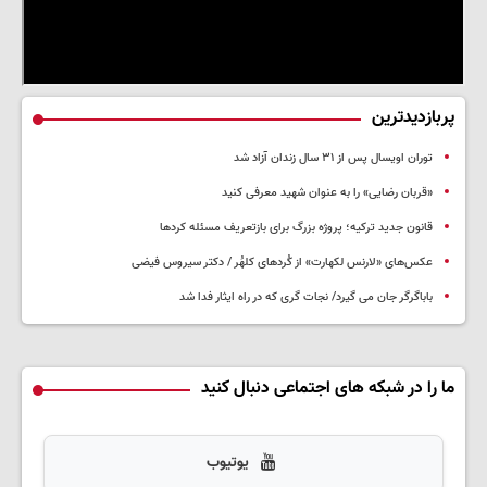
پربازدیدترین
توران اویسال پس از ۳۱ سال زندان آزاد شد
«قربان رضایی» را به عنوان شهید معرفی کنید
قانون جدید ترکیه؛ پروژه بزرگ‌ برای بازتعریف مسئله کردها
عکس‌های «لارنس لکهارت» از کُردهای کلهُر / دکتر سیروس فیضی
باباگرگر جان می گیرد/ نجات گری که در راه ایثار فدا شد
ما را در شبکه های اجتماعی دنبال کنید
یوتیوب