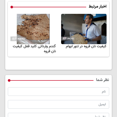
اخبار مرتبط
کیفیت نان قروه در تنور ابهام
گندم وارداتی کلید قفل کیفیت
نان قروه
نظر شما