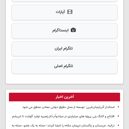
آپارات
اینستاگرام
تلگرام ایران
تلگرام اصلی
آخرین اخبار
استاندار آذربایجان‌غربی: توسعه از محل حقوق دولتی معادن محقق می شود
افتتاح و کلنگ زنی پروژه های میلیاردی در میاندوآب/از زنجیره تولید گوشت تا ابریشم
ترکیه، عربستان و پاکستان «پیمان مکه» را امضا کردند؛ حمله به یک عضو، حمله به