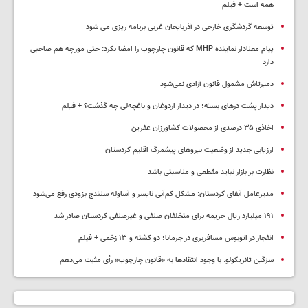
همه است + فیلم
توسعه گردشگری خارجی در آذربایجان غربی برنامه ریزی می شود
پیام معنادار نماینده MHP که قانون چارچوب را امضا نکرد: حتی مورچه هم صاحبی
دارد
دمیرتاش مشمول قانون آزادی نمی‌شود
دیدار پشت درهای بسته؛ در دیدار اردوغان و باغچه‌لی چه گذشت؟ + فیلم
اخاذی ۳۵ درصدی از محصولات کشاورزان عفرین
ارزیابی جدید از وضعیت نیروهای پیشمرگ اقلیم کردستان
نظارت بر بازار نباید مقطعی و مناسبتی باشد
مدیرعامل آبفای کردستان: مشکل کم‌آبی نایسر و آساوله سنندج بزودی رفع می‌شود
۱۹۱ میلیارد ریال جریمه برای متخلفان صنفی و غیرصنفی کردستان صادر شد
انفجار در اتوبوس مسافربری در جرمانا؛ دو کشته و ۱۳ زخمی + فیلم
سزگین تانریکولو: با وجود انتقادها به «قانون چارچوب» رأی مثبت می‌دهم