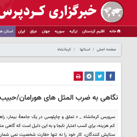
خانه
اقلیم کردستان
ترکیه
سوریه
جهان
عراق
ایران
استان ها
صفحه اصلی
استانها
کرمانشاه
نگاهی به ضرب المثل های هورامان/حبیب 
سرویس کرمانشاه _ « تملق و چاپلوسی در یک جامعۀ بیمار، را
کم هزینه، برای کسب اعتبارِ نابجا و به این دلیل است که گاهی مت
ستایش کنندگان، کار خود را نه تنها حقارت شخصیت نمی شمارند