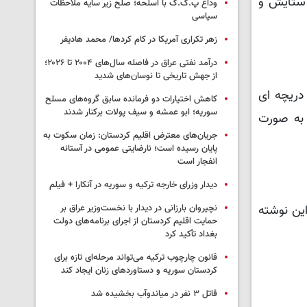
 ستایش و
وداع پ.ک.ک با اسلحه؛ صلح زیر سایه ملاحظات
سیاسی
زهر تکراری آمریکا در کام کردها/ محمد هادیفر
درآمد نفتی عراق در فاصله سال‌های ۲۰۰۴ تا ۲۰۲۶؛
از جهش تاریخی تا نوسان‌های شدید
 دریچه ای
کاهش اختیارات دو فرمانده سابق گروه‌های مسلح
سوریه؛ ابو عمشه و سیف پولات برکنار شدند
 به صورت
جریان‌های معترض اقلیم کردستان: زمان سکوت به
پایان رسیده است؛ نارضایتی عمومی در آستانه
انفجار است
دیدار وزرای خارجه ترکیه و سوریه در آنکارا + فیلم
نچیروان بارزانی در دیدار با نخست‌وزیر عراق بر
ین نوشته
حمایت اقلیم کردستان از اجرای برنامه‌های دولت
بغداد تأکید کرد
قانون چارچوب ترکیه می‌تواند مرحله‌ای تازه برای
کردستان سوریه و دستاوردهای زنان ایجاد کند
قاتل ٣ نفر در میاندوآب بخشیده شد