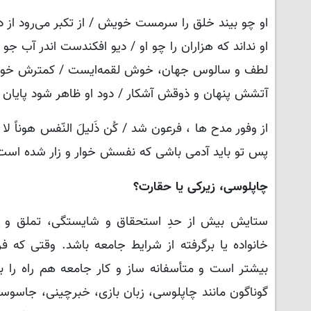
او چو بیند خلق را سرمست خویش / از تکبر می‌رود ا
او نداند که هزاران را چو او / دیو افکندست اندر آب جو
لطف و سالوس جهان، خوش لقمه‌ایست / کمترش خور ،
آتشش پنهان و ذوقش آشکار / دود او ظاهر شود پایان ک
از وفور مدح ها ، فرعون شد / کُن ذَلیلَ النّفس هوناً 
پس تو باید آدمی باشی که نفسش خوار و زار شده است 
چاپلوسی، زیرکی یا حقارت؟
ستایش بیش از حدِ استحقاق و شایستگی، تملق و 
خانواده یا برگرفته از شرایط جامعه باشد. وقتی که
بیشتر است و متأسفانه ساز و کار جامعه هم راه را
گوناگون مانند چاپلوسی، زبان بازی، خبرچینی، جاس