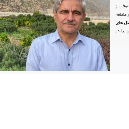
توفی از
ر منطقه
مثل های
ریا در