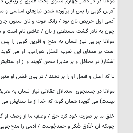
مولانا در در دفتر چهارم مثنوی بحث عمیق و زیبایی د
آفرین گویی را پس از برآورده شدن نیازهای اساسی و 
آدمی اول حریص نان بود / زانک قوت و نان ستون جان 
چون به نادر گشت مستغنی ز نان / عاشق نام است و م
مولانا چرایی نیاز انسان به مدح و آفرین گویی را پس 
است بر معنای این ضرب المثل هورامی. او می گوید 
آشکار( در محافل و بر منابر) سخن گویند و از او ستایش
تا که اصل و فصل او را بر دهند / در بیان فضل او منبر 
مولانا در جستجوی استدلال عقلانی نیاز انسان به تعر
نیست) می گوید؛ همان گونه که خدا از ما ستایش می خ
خلقِ ما بر صورت خود کرد حق / وصفِ ما از وصف او گیر
چونکه آن خَلّاق شُکر و حمدجُوست / آدمی را مدح‌جوی