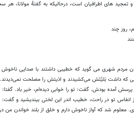
مجید های اطرافیان است، درحالیکه به گفتۀ مولانا، هر سج
، روز چند
ند
از گرفتار شدن مردم شهری می گوید که خطیبی داشتند با صدایی ناخوش 
ه داشت بَلیَّتَش می‌کشیدند و اذیتش را مصلحت نمی‌دیدند. ت
 پرسش آمده بودش. گفت: تو را خوابی دیده‌ام، خیر باد. گفتا:
ز انفاس تو در راحت، خطیب اندر این لختی بیندیشید و گفت: ا
 معلوم شد که آواز ناخوش دارم و خلق از بلند خواندن من در ر