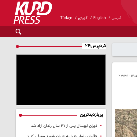
فارسی
English
کوردی
Türkçe
کردپرس۲۴
پربازدیدترین
توران اویسال پس از ۳۱ سال زندان آزاد شد
«قربان رضایی» را به عنوان شهید معرفی کنید