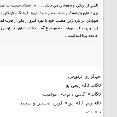
ناشی از زرنگی و باهوشی می دانند. ... » . استاد حبیب اله مس
چهره های پژوهشگر و صاحب نظر حوزه تاریخ، فرهنگ و فولکلور د
هورامان در تازه ترین مطلب خود با بهره گیری از یکی از ضرب ال
زیبا و پرمعنای هورامی به موضوع آسیب های تملق، چاپلوسی و 
جامعه پرداخته است .
خبرگزاری کردپرس _
ئاگات ئافه ریمی بۆ
ئاگات= آگاهی ، توجه - مواظبت
ئافه ریم- ئافه رین= آفرین- تحسین و تمجید
بۆ= باشد