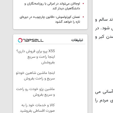
اوجالان می‌تواند در امرالی با روزنامه‌نگاران و
دانشگاهیان دیدار کند
نعمان کورتولموش: «قانون چارچوب» درِ دوره‌ای
د سالم و
تازه را خواهد گشود
 شود. در
دن کبر و
تبلیغات
X55 پرو برای فروش داری؟
اینجا راحت و سریع
بفروشش
ابنجا ماشین شاهین خودتو
سریع و راحت بفروش
ماشین پژو خودت رو راحت
آسانی می
و سریع بفروش
 مردم را
کالا و خدمات خود را به
صورت اقساطی بفروشید