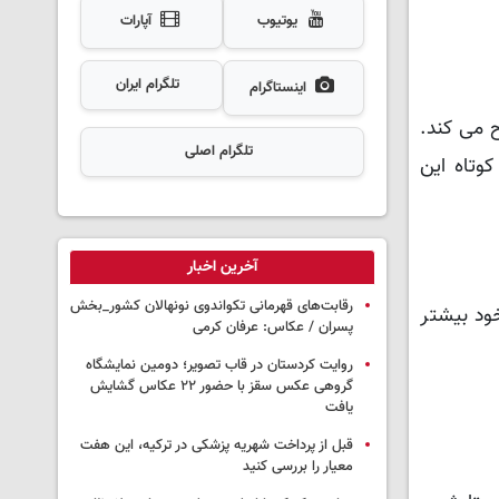
یوتیوب
آپارات
تلگرام ایران
اینستاگرام
 می کند.
تلگرام اصلی
وتاه این
آخرین اخبار
رقابت‌های قهرمانی تکواندوی نونهالان کشور_بخش
ود بیشتر
پسران / عکاس: عرفان کرمی
روایت کردستان در قاب تصویر؛ دومین نمایشگاه
گروهی عکس سقز با حضور ۲۲ عکاس گشایش
یافت
قبل از پرداخت شهریه پزشکی در ترکیه، این هفت
معیار را بررسی کنید