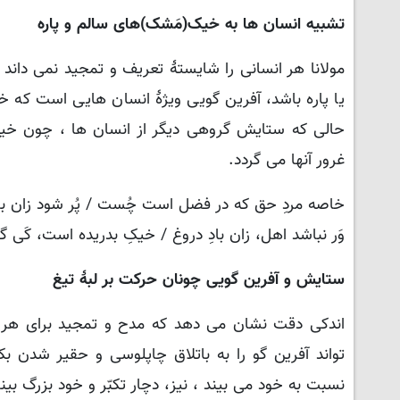
تشبیه انسان ها به خیک(مَشک)های سالم و پاره
مولانا هر انسانی را شایستۀ تعریف و تمجید نمی داند
یا پاره باشد، آفرین گویی ویژۀ انسان هایی است که
حالی که ستایش گروهی دیگر از انسان ها ، چون خیک
غرور آنها می گردد.
خاصه مردِ حق که در فضل است چُست / پُر شود زان با
وَر نباشد اهل، زان بادِ دروغ / خیکِ بدریده است، کَی گ
ستایش و آفرین گویی چونان حرکت بر لبۀ تیغ
اندکی دقت نشان می دهد که مدح و تمجید برای هر
تواند آفرین گو را به باتلاق چاپلوسی و حقیر شدن 
نسبت به خود می بیند ، نیز، دچار تکبّر و خود بزرگ بینی