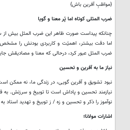
{مواظبِ آفرین باش}
ضرب المثلی کوتاه اما پُر معنا و گویا
چنانکه پیداست صورت ظاهر این ضرب المثل بیش از سه
اما دقت بیشتر، اهمیّت و کاربردی بودنش را مشخص م
ضرب المثل عبور کرد، درحالی که معنا و مصادیقش جای
نیاز ما به آفرین و تحسین
نبود تشویق و آفرین گویی، در زندگی ما، نه ممکن ا
نیازمند تحسین و پاداش است تا توبیخ و سرزنش. به 
نوآموز را ذکر و تحسین و زه / ز توبیخ و تهدید استاد به
اشارات مولانا؛