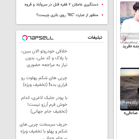
دستگیری عاملان ۲ فقره قتل در سروآباد و قروه
منظور از عبارت "RC" روی باتری چیست؟
تبلیغات
نده «فرید
خلافی خودروتو الان ببین،
با پلاک و کد ملی، بدون
نیاز به مراجعه حضوری
چربی های شکم پهلوت رو
فراری بده❗ (تخفیف ویژه)
با پودر جلبک لاغری، اندام
خوش فرم آرزو نیست!
(تخفیف جام جهانی)
 صادقی»
حریف سرسخت چربی های
شکم و پهلو با تخفیف ویژه
ی جام جهانی