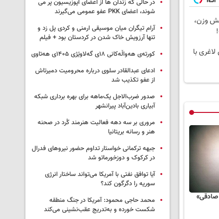
در حالی که زندان ها از اعضای اپوزیسیون پر می
شوند، اعضای PKK عفو عمومی می‌گیرند
هش وزن،
آرام تیگران میان موسیقی ارمنی و کردی پل زد و
!
تنها آرزویش خاک شدن در کردستان بود + فیلم
لاغری با
کورتەی هەواڵەکانی ۱۸ی گەلاوێژی ۱۴۰۵ی هەتاوی
ادعای عبدالقادر سلوی درباره محرومیت دمیرتاش
از عفو تکذیب شد
صدور ضرب‌الاجل یک‌ماهه برای بهره برداری شبکه
آبیاری بادین‌آباد پیرانشهر
مروری بر سه دهه فعالیت هنرمند کُرد در صحنه
هنر و رسانه بریتانیا
جبهه ترکمانی خواستار تداوم حضور نیروهای فدرال
در کرکوک و دوزخورماتو شد
آیا توافق نفتی با آمریکا می‌تواند ساختار انرژی
سوریه را دگرگون کند؟
 صادقی»
محمد حاجی محمود: آمریکا در جنگ منطقه
شکست خورده و به‌تدریج عقب‌نشینی می‌کند