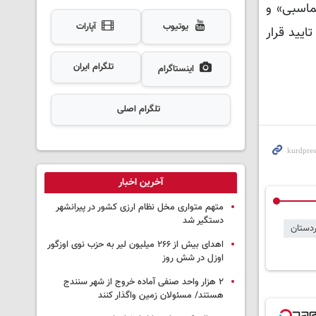
ماسبی» و
یوتیوب
آپارات
یید قرار
تلگرام ایران
اینستاگرام
تلگرام اصلی
آخرین اخبار
متهم متواری مخل نظام ارزی کشور در پیرانشهر
دستگیر شد
دستان
اهدای بیش از ۲۶۶ میلیون لیر به حزب نوی اوزگور
اوزل در شش روز
۲ هزار واحد صنفی آماده خروج از شهر سنندج
هستند/ مسئولان زمین واگذار کنند