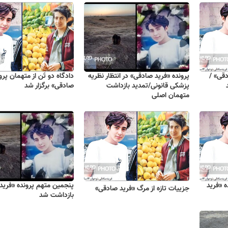
دقی» /
پرونده «فرید صادقی» در انتظار نظریه
دادگاه دو تَن از متهمان پرو
پزشکی قانونی/تمدید بازداشت
صادقی» برگزار شد
متهمان اصلی
 «فرید
پنجمین متهم پرونده «فرید
جزییات تازه از مرگ «فرید صادقی»
بازداشت شد