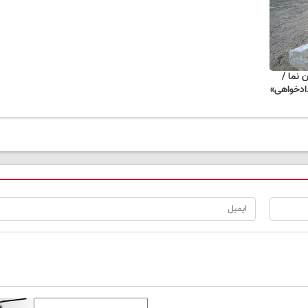
 نما /
دادخواهی»