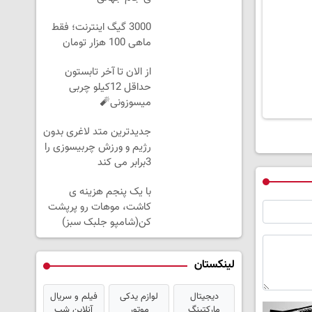
3000 گیگ اینترنت؛ فقط
ماهی 100 هزار تومان
از الان تا آخر تابستون
حداقل 12کیلو چربی
میسوزونی🧨
جدیدترین متد لاغری بدون
رژیم و ورزش چربیسوزی را
3برابر می کند
با یک پنجم هزینه ی
کاشت، موهات رو پرپشت
کن(شامپو جلبک سبز)
لینکستان
دیجیتال
لوازم یدکی
فیلم و سریال
مارکتینگ
موتور
آنلاین شب