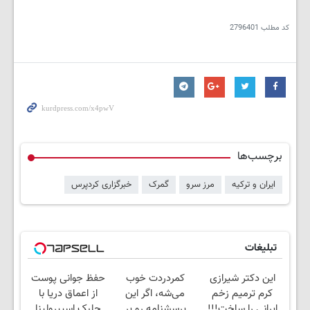
کد مطلب
2796401
برچسب‌ها
ایران و ترکیه
مرز سرو
گمرک
خبرگزاری کردپرس
تبلیغات
این دکتر شیرازی
کمردردت خوب
حفظ جوانی پوست
کرم ترمیم زخم
می‌شه، اگر این
از اعماق دریا با
ایرانی را ساخت!!!
پرسشنامه رو پر
جلبک اسپیرولینا