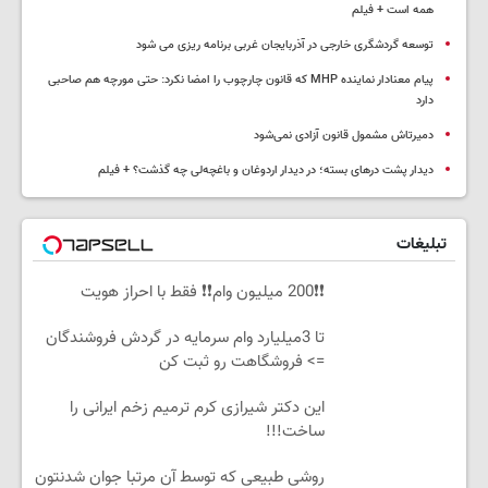
همه است + فیلم
توسعه گردشگری خارجی در آذربایجان غربی برنامه ریزی می شود
پیام معنادار نماینده MHP که قانون چارچوب را امضا نکرد: حتی مورچه هم صاحبی
دارد
دمیرتاش مشمول قانون آزادی نمی‌شود
دیدار پشت درهای بسته؛ در دیدار اردوغان و باغچه‌لی چه گذشت؟ + فیلم
تبلیغات
❗❗200 میلیون وام❗❗ فقط با احراز هویت
تا 3میلیارد وام سرمایه در گردش فروشندگان
=> فروشگاهت رو ثبت کن
این دکتر شیرازی کرم ترمیم زخم ایرانی را
ساخت!!!
روشی طبیعی که توسط آن مرتبا جوان شدنتون