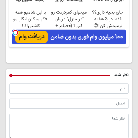
کنی!!
جای بخیه داری؟؟
میخوای کمردردت رو
با این شامپو همه
فقط در 3 هفته
"در منزل" درمان
فکر میکنن انگار مو
ترمیمش کن!😍
کنی؟ (◂فیلم +
کاشتی!!!!!
◂پرسش‌نامه)
نظر شما