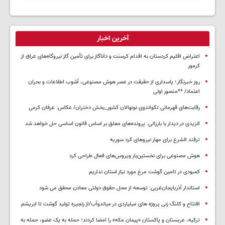
آخرین اخبار
اعتراض اقلیم کردستان به اقدام کرسنت و داناگاز برای تأمین گاز نیروگاه‌های عراق از
کرمور
روز خبرنگار؛ پاسداری از حقیقت در عصر هوش مصنوعی، آشوب اطلاعات و بحران
اعتماد/ **منصور اولی
رقابت‌های قهرمانی تکواندوی نونهالان کشور_بخش دختران/ عکاس: عرفان کرمی
الزیدی در دیدار با بارزانی: پرونده‌های معلق بر اساس قانون اساسی حل خواهد شد
ترفند الشرع برای مهار نیروهای کرد سوریه
هوش مصنوعی برای نخستین‌بار ویروس‌های فعال طراحی کرد
کمبودی در تامین گوشت مرغ مورد نیاز استان نداریم
استاندار آذربایجان‌غربی: توسعه از محل حقوق دولتی معادن محقق می شود
افتتاح و کلنگ زنی پروژه های میلیاردی در میاندوآب/از زنجیره تولید گوشت تا ابریشم
ترکیه، عربستان و پاکستان «پیمان مکه» را امضا کردند؛ حمله به یک عضو، حمله به