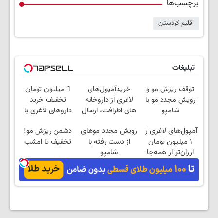
برچسب‌ها
اقلیم کردستان
تبلیغات
توقف ریزش مو و
خریدآمپول‌های
1 میلیون تومان
رویش مجدد مو با
لاغری از داروخانه
تخفیف خرید
شامپو
های اطرافت، ارسال
داروهای لاغری با
جلبک45%تخفیف
فوری همراه با پک
ارسال از داروخانه و
آمپول‌های لاغری را
رویش مجدد موهای
دشمن ریزش مو!
یخ!
پک یخ!
۱ میلیون تومان
از دست رفته با
تخفیف تا امشب
ارزان‌تر از همه‌جا
شامپو
بخر!
جلبک45%تخفیف تا
امشب