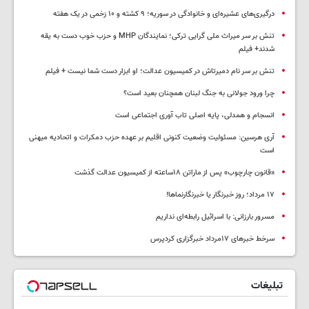
درگیری‌های عشیره‌ای و خانوادگی در سوریه؛ ۹ کشته و ۱۰ زخمی در یک هفته
تنش بر سر میراث ملی گرایی ترکی؛ نمایندگان MHP و حزب خوب دست به یقه
شدند+ فیلم
تنش بر سر نام دمیرتاش در کمیسیون عدالت؛ او ابزار دست شما نیست + فیلم
چرا ورود جولانی به جنگ لبنان همچنان بعید است؟
انسجام و همدلی، پایه اصلی تاب آوری اجتماعی است
آری هرسین: مسئولیت وضعیت کنونی اقلیم بر عهده حزب دمکرات و اتحادیه میهنی
است
«قانون چارچوب» پس از ماراتن ۱۸ساعته از کمیسیون عدالت گذشت
١٧ مرداد؛ روز خبرنگار یا خبرنگارنماها!
مسرور بارزانی: با اسرائیل رابطه‌ای نداریم
سرخط خبرهای ۱۷مرداد خبرگزاری کردپرس
تبلیغات