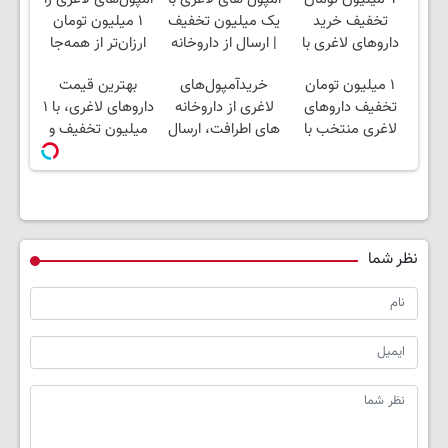
تخفیف خرید
یک میلیون تخفیف
۱ میلیون تومان
داروهای لاغری با
| ارسال از داروخانه
ارزان‌تر از همه‌جا
ارسال از داروخانه و
های معتبر
بخر!
۱ میلیون تومان
خریدآمپول‌های
بهترین قیمت
پک یخ!
تخفیف داروهای
لاغری از داروخانه
داروهای لاغری، با ۱
لاغری منتخب با
های اطرافت، ارسال
میلیون تخفیف و
ارسال از داروخانه
فوری همراه با پک
ارسال از داروخانه‌
نزدیکت
یخ!
نظر شما