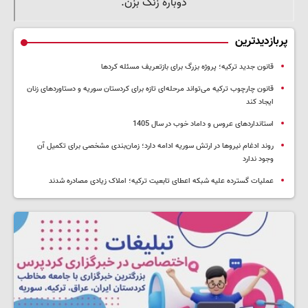
پربازدیدترین
قانون جدید ترکیه؛ پروژه بزرگ‌ برای بازتعریف مسئله کردها
قانون چارچوب ترکیه می‌تواند مرحله‌ای تازه برای کردستان سوریه و دستاوردهای زنان
ایجاد کند
استانداردهای عروس و داماد خوب در سال 1405
روند ادغام نیروها در ارتش سوریه ادامه دارد؛ زمان‌بندی مشخصی برای تکمیل آن
وجود ندارد
عملیات گسترده علیه شبکه اعطای تابعیت ترکیه؛ املاک زیادی مصادره شدند