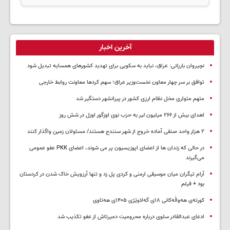
تلگرام اصلی
آخرین اخبار
نچیروان بارزانی: عراق، نباید به سکویی برای تهدید کشورهای همسایه تبدیل شود
توافق بر سر چهار معاون نخست‌وزیر عراق؛ سهم کردها معاونت روابط خارجی
متهم متواری مخل نظام ارزی کشور در پیرانشهر دستگیر شد
اهدای بیش از ۲۶۶ میلیون لیر به حزب نوی اوزگور اوزل در شش روز
۲ هزار واحد صنفی آماده خروج از شهر سنندج هستند/ مسئولان زمین واگذار کنند
در حالی که زندان ها از اعضای اپوزیسیون پر می شوند، اعضای PKK عفو عمومی
می‌گیرند
آرام تیگران میان موسیقی ارمنی و کردی پل زد و تنها آرزویش خاک شدن در کردستان
بود + فیلم
کورتەی هەواڵەکانی ۱۸ی گەلاوێژی ۱۴۰۵ی هەتاوی