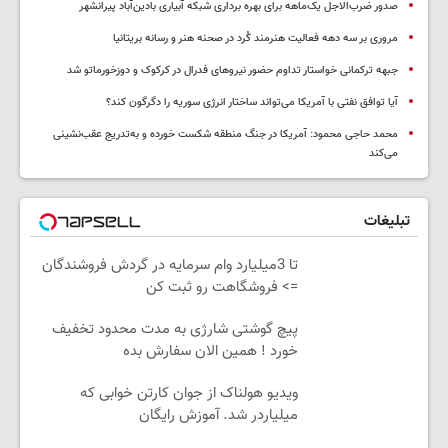
ادعای عبدالقادر سلوی درباره محرومیت دمیرتاش از عفو تکذیب شد
صدور ضرب‌الاجل یک‌ماهه برای بهره برداری شبکه آبیاری بادین‌آباد پیرانشهر
مروری بر سه دهه فعالیت هنرمند کُرد در صحنه هنر و رسانه بریتانیا
جبهه ترکمانی خواستار تداوم حضور نیروهای فدرال در کرکوک و دوزخورماتو شد
آیا توافق نفتی با آمریکا می‌تواند ساختار انرژی سوریه را دگرگون کند؟
محمد حاجی محمود: آمریکا در جنگ منطقه شکست خورده و به‌تدریج عقب‌نشینی
می‌کند
تبلیغات
تا 3میلیارد وام سرمایه در گردش فروشندگان
=> فروشگاهت رو ثبت کن
پیچ گوشتی شارژی به مدت محدود تخفیف
خورد ! همین الان سفارش بده
ویدیو هولناک از جوان کارتن خوابی که
میلیاردر شد. آموزش رایگان