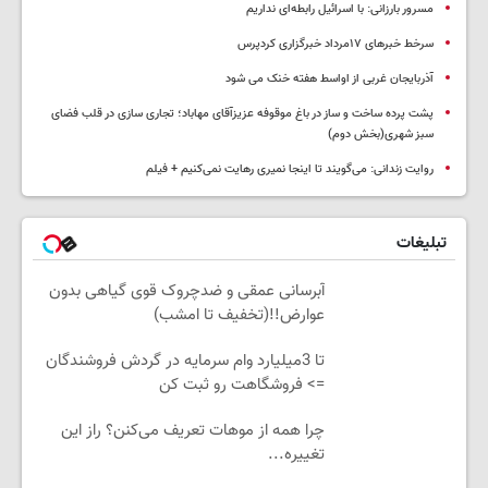
مسرور بارزانی: با اسرائیل رابطه‌ای نداریم
سرخط خبرهای ۱۷مرداد خبرگزاری کردپرس
آذربایجان غربی از اواسط هفته خنک می شود
پشت پرده ساخت و ساز در باغ موقوفه عزیزآقای مهاباد؛ تجاری سازی در قلب فضای
سبز شهری(بخش دوم)
روایت زندانی: می‌گویند تا اینجا نمیری رهایت نمی‌کنیم + فیلم
تبلیغات
آبرسانی عمقی و ضدچروک قوی گیاهی بدون
عوارض!!(تخفیف تا امشب)
تا 3میلیارد وام سرمایه در گردش فروشندگان
=> فروشگاهت رو ثبت کن
چرا همه از موهات تعریف می‌کنن؟ راز این
تغییره...