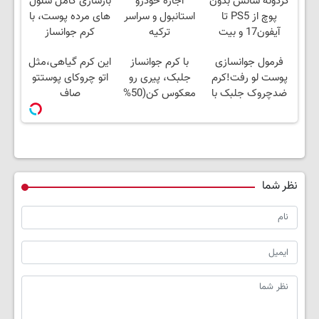
گردونه شانس بدون
اجاره خودرو
بازسازی کامل سلول
پوچ از PS5 تا
استانبول و سراسر
های مرده پوست، با
آیفون17 و بیت
ترکیه
کرم جوانساز
کوین 🔥
جلبک(50%
فرمول جوانسازی
با کرم جوانساز
این کرم گیاهی،مثل
تخفیف)
پوست لو رفت!کرم
جلبک، پیری رو
اتو چروکای پوستتو
ضدچروک جلبک با
معکوس کن(50%
صاف
تخفیف
تخفیف)
میکنه!+تخفیف
ویژه
نظر شما