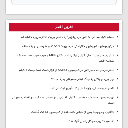
آخرین اخبار
حمله افراد مسلح ناشناس در دیرالزور؛ یک عضو وزارت دفاع سوریه کشته شد
درگیری‌های عشیره‌ای و خانوادگی در سوریه؛ ۹ کشته و ۱۰ زخمی در یک هفته
تنش بر سر میراث ملی گرایی ترکی؛ نمایندگان MHP و حزب خوب دست به یقه
شدند+ فیلم
تنش بر سر نام دمیرتاش در کمیسیون عدالت؛ او ابزار دست شما نیست + فیلم
چرا ورود جولانی به جنگ لبنان همچنان بعید است؟
انسجام و همدلی، پایه اصلی تاب آوری اجتماعی است
آری هرسین: مسئولیت وضعیت کنونی اقلیم بر عهده حزب دمکرات و اتحادیه میهنی
است
«قانون چارچوب» پس از ماراتن ۱۸ساعته از کمیسیون عدالت گذشت
١٧ مرداد؛ روز خبرنگار یا خبرنگارنماها!