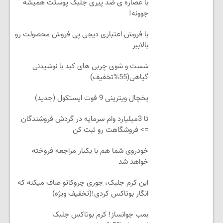
با عصاره ی ضد پیری جلبک پوستت همیشه
جوونه!
با فروش اعتباری دیجی پی فروش محصولت رو
بالاببر
شست و شوی چربی های کبد با نوشیدنی
گیاهی(55%تخفیف)
یخچال ویترینی 9 فوت ایستکول (جدید)
تا 3میلیارد وام سرمایه در گردش فروشندگان
=> فروشگاهت رو ثبت کن
خودروی شما هم با یکبار مراجعه فروخته
خواهد شد
این کرم جلبک، جوری چروکاتو صاف میکنه که
انگار بوتاکس کردی!(تخفیف ویژه)
بمب جوانساز! کرم بوتاکس جلبک