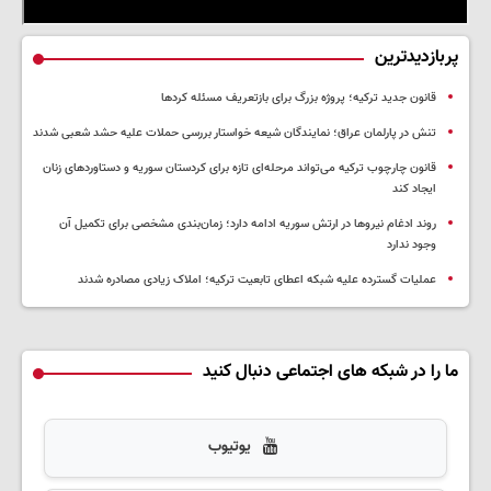
پربازدیدترین
قانون جدید ترکیه؛ پروژه بزرگ‌ برای بازتعریف مسئله کردها
تنش در پارلمان عراق؛ نمایندگان شیعه خواستار بررسی حملات علیه حشد شعبی شدند
قانون چارچوب ترکیه می‌تواند مرحله‌ای تازه برای کردستان سوریه و دستاوردهای زنان
ایجاد کند
روند ادغام نیروها در ارتش سوریه ادامه دارد؛ زمان‌بندی مشخصی برای تکمیل آن
وجود ندارد
عملیات گسترده علیه شبکه اعطای تابعیت ترکیه؛ املاک زیادی مصادره شدند
ما را در شبکه های اجتماعی دنبال کنید
یوتیوب