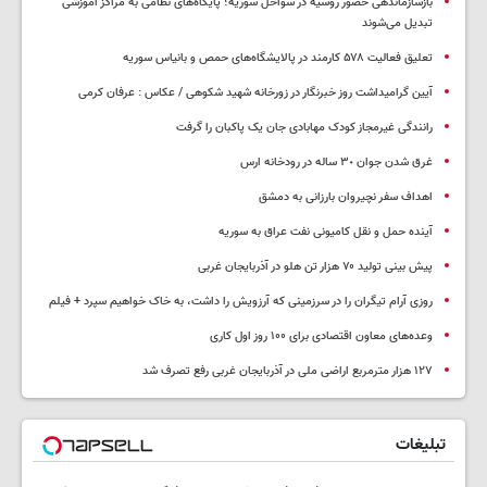
بازسازماندهی حضور روسیه در سواحل سوریه؛ پایگاه‌های نظامی به مراکز آموزشی
تبدیل می‌شوند
تعلیق فعالیت ۵۷۸ کارمند در پالایشگاه‌های حمص و بانیاس سوریه
آیین گرامیداشت روز خبرنگار در زورخانه شهید شکوهی / عکاس : عرفان کرمی
رانندگی غیرمجاز کودک مهابادی جان یک پاکبان را گرفت
غرق شدن جوان ٣٠ ساله در رودخانه ارس
اهداف سفر نچیروان بارزانی به دمشق
آینده حمل و نقل کامیونی نفت عراق به سوریه
پیش بینی تولید ۷۰ هزار تن هلو در آذربایجان غربی
روزی آرام تیگران را در سرزمینی که آرزویش را داشت، به خاک خواهیم سپرد + فیلم
وعده‌های معاون اقتصادی برای ۱۰۰ روز اول کاری
۱۲۷ هزار مترمربع اراضی ملی در آذربایجان غربی رفع تصرف شد
تبلیغات