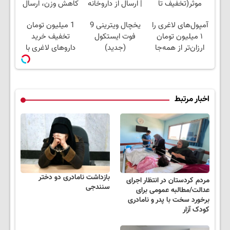
موثر(تخفیف تا
| ارسال از داروخانه
کاهش وزن، ارسال
امشب)
های معتبر
از داروخانه های
آمپول‌های لاغری را
یخچال ویترینی 9
1 میلیون تومان
نزدیکت!
۱ میلیون تومان
فوت ایستکول
تخفیف خرید
ارزان‌تر از همه‌جا
(جدید)
داروهای لاغری با
بخر!
ارسال از داروخانه و
پک یخ!
اخبار مرتبط
بازداشت نامادری دو دختر
مردم کردستان در انتظار اجرای
سنندجی
عدالت/مطالبه عمومی برای
برخورد سخت با پدر و نامادری
کودک آزار