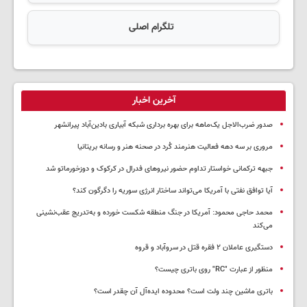
تلگرام اصلی
آخرین اخبار
صدور ضرب‌الاجل یک‌ماهه برای بهره برداری شبکه آبیاری بادین‌آباد پیرانشهر
مروری بر سه دهه فعالیت هنرمند کُرد در صحنه هنر و رسانه بریتانیا
جبهه ترکمانی خواستار تداوم حضور نیروهای فدرال در کرکوک و دوزخورماتو شد
آیا توافق نفتی با آمریکا می‌تواند ساختار انرژی سوریه را دگرگون کند؟
محمد حاجی محمود: آمریکا در جنگ منطقه شکست خورده و به‌تدریج عقب‌نشینی
می‌کند
دستگیری عاملان ۲ فقره قتل در سروآباد و قروه
منظور از عبارت "RC" روی باتری چیست؟
باتری ماشین چند ولت است؟ محدوده ایده‌آل آن چقدر است؟