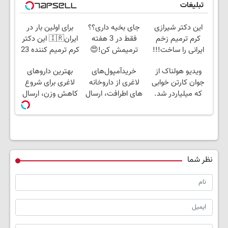
تبلیغات
این دکتر شیرازی
جای بخیه داری؟؟
برای اولین بار در
کرم ترمیم زخم
فقط در 3 هفته
ایران🇮🇷 این دکتر
ایرانی را ساخت!!!
ترمیمش کن!😍
کرم ترمیم کننده 23
روزه ساخت!
ویدیو هولناک از
خریدآمپول‌های
بهترین داروهای
جوان کارتن خوابی
لاغری از داروخانه
لاغری برای شروع
که میلیاردر شد.
های اطرافت، ارسال
کاهش وزن، ارسال
آموزش رایگان
فوری همراه با پک
از داروخانه های
یخ!
نزدیکت!
نظر شما