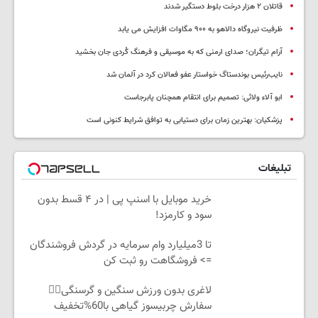
قاتلان ۲ هزار درخت بلوط دستگیر شدند
ظرفیت نیروگاه دالاهو به ۹۰۰ مگاوات افزایش می یابد
آرام تیگران؛ صدای ارمنی که به موسیقی و فرهنگ کُردی جان بخشید
نایب‌رئیس بوندستاگ خواستار عفو فعالان کرد در آلمان شد
ابو آلاء ولائی: تصمیم برای انتقام همچنان پابرجاست
پزشکیان‌: بهترین زمان برای دستیابی به توافق شرایط کنونی است
تبلیغات
خرید موبایل با اسنپ پی | در ۴ قسط بدون
سود و کارمزد!
تا 3میلیارد وام سرمایه در گردش فروشندگان
=> فروشگاهت رو ثبت کن
لاغری بدون ورزش سنگین و گرسنگی👈🏻
سفارش چربیسوز گیاهی با60%تخفیف