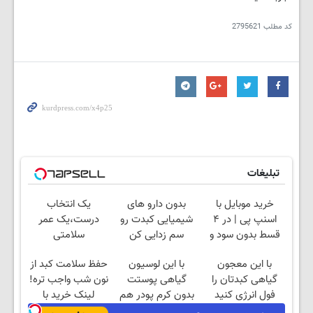
کد مطلب
2795621
تبلیغات
خرید موبایل با
بدون دارو های
یک انتخاب
اسنپ پی | در ۴
شیمیایی کبدت رو
درست،یک عمر
قسط بدون سود و
سم زدایی کن
سلامتی
کارمزد!
کبد(55%تخفیف)
با این معجون
با این لوسیون
حفظ سلامت کبد از
گیاهی کبدتان را
گیاهی پوستت
نون شب واجب تره!
فول انرژی کنید
بدون کرم پودر هم
لینک خرید با
صاف و
تخفیف ویژه