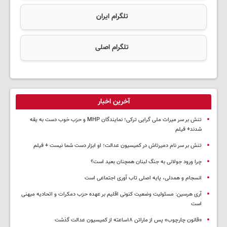
تلگرام ایران
تلگرام اصلی
آخرین اخبار
تنش بر سر میراث ملی گرایی ترکی؛ نمایندگان MHP و حزب خوب دست به یقه
شدند+ فیلم
تنش بر سر نام دمیرتاش در کمیسیون عدالت؛ او ابزار دست شما نیست + فیلم
چرا ورود جولانی به جنگ لبنان همچنان بعید است؟
انسجام و همدلی، پایه اصلی تاب آوری اجتماعی است
آری هرسین: مسئولیت وضعیت کنونی اقلیم بر عهده حزب دمکرات و اتحادیه میهنی
است
«قانون چارچوب» پس از ماراتن ۱۸ساعته از کمیسیون عدالت گذشت