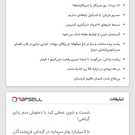
١٧ مرداد؛ روز خبرنگار یا خبرنگارنماها!
مسرور بارزانی: با اسرائیل رابطه‌ای نداریم
سرخط خبرهای ۱۷مرداد خبرگزاری کردپرس
آذربایجان غربی از اواسط هفته خنک می شود
پشت پرده ساخت و ساز در باغ موقوفه عزیزآقای مهاباد؛ تجاری سازی در قلب فضای
سبز شهری(بخش دوم)
روایت زندانی: می‌گویند تا اینجا نمیری رهایت نمی‌کنیم + فیلم
در ماه جولای در ترکیه 56 زن کشته شدند
بی‌دفاع شدن آسمان اقلیم کردستان
تبلیغات
شست و شوی عمقی کبد با دمنوش سم زدای
گیاهی!
تا 3میلیارد وام سرمایه در گردش فروشندگان