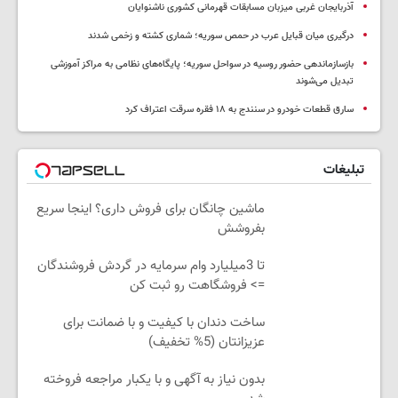
آذربایجان غربی میزبان مسابقات قهرمانی کشوری ناشنوایان
درگیری میان قبایل عرب در حمص سوریه؛ شماری کشته و زخمی شدند
بازسازماندهی حضور روسیه در سواحل سوریه؛ پایگاه‌های نظامی به مراکز آموزشی
تبدیل می‌شوند
سارق قطعات خودرو در سنندج به ۱۸ فقره سرقت اعتراف کرد
تبلیغات
ماشین چانگان برای فروش داری؟ اینجا سریع
بفروشش
تا 3میلیارد وام سرمایه در گردش فروشندگان
=> فروشگاهت رو ثبت کن
ساخت دندان با کیفیت و با ضمانت برای
عزیزانتان (5% تخفیف)
بدون نیاز به آگهی و با یکبار مراجعه فروخته