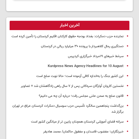
آخرین اخبار
نماینده حزب دمکرات: بغداد بودجه حقوق کارکنان اقلیم کردستان را تأمین کرده است
دستگیری رمال کلاهبردار با پرونده ۳۰ میلیارد ریالی در کردستان
سرخط خبرهای ۱۹مرداد خبرگزاری کردپرس
Kurdpress News Agency Headlines for 10 August
این کشور جنگ را به‌اندازه کافی آزموده است؛ حالا نوبت صلح است
نخستین کاروان آوارگان سره‌کانی پس از ۷ سال راهی زادگاهشان شد + تصاویر
قانون صلح به صحن علنی مجلس رفت؛ درباره آن چه می دانیم؟
بزرگداشت پنجاهمین سالگرد تأسیس حزب سوسیال دمکرات کردستان عراق در تهران
برگزار شد
سرانه فضای آموزشی کردستان همچنان پایین تر از میانگین کشور است
خبرنگاران؛ مغضوب فاسدان و مغفول حاکمان/ محمد هادیفر