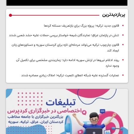
پربازدیدترین
قانون جدید ترکیه؛ پروژه بزرگ‌ برای بازتعریف مسئله کردها
تنش در پارلمان عراق؛ نمایندگان شیعه خواستار بررسی حملات علیه حشد شعبی شدند
قانون چارچوب ترکیه می‌تواند مرحله‌ای تازه برای کردستان سوریه و دستاوردهای زنان
ایجاد کند
روند ادغام نیروها در ارتش سوریه ادامه دارد؛ زمان‌بندی مشخصی برای تکمیل آن
وجود ندارد
عملیات گسترده علیه شبکه اعطای تابعیت ترکیه؛ املاک زیادی مصادره شدند