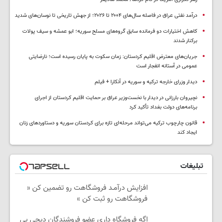
درآمد نفتی عراق در فاصله سال‌های ۲۰۰۴ تا ۲۰۲۶؛ از جهش تاریخی تا نوسان‌های شدید
کاهش اختیارات دو فرمانده سابق گروه‌های مسلح سوریه؛ ابو عمشه و سیف پولات
برکنار شدند
جریان‌های معترض اقلیم کردستان: زمان سکوت به پایان رسیده است؛ نارضایتی
عمومی در آستانه انفجار است
دیدار وزرای خارجه ترکیه و سوریه در آنکارا + فیلم
نچیروان بارزانی در دیدار با نخست‌وزیر عراق بر حمایت اقلیم کردستان از اجرای
برنامه‌های دولت بغداد تأکید کرد
قانون چارچوب ترکیه می‌تواند مرحله‌ای تازه برای کردستان سوریه و دستاوردهای زنان
ایجاد کند
تبلیغات
افزایش درآمـد فروشگاهت رو تضمین کن «
فروشگاهت رو ثبت کن »
اگه فروشگاه داری عضو فروشندگان دیجی پی