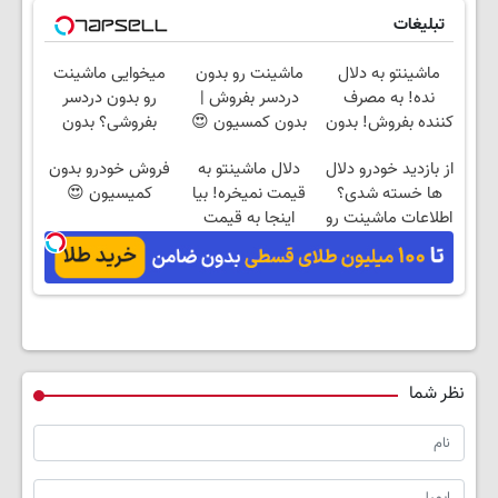
تبلیغات
ماشینتو به دلال
ماشینت رو بدون
میخوایی ماشینت
نده! به مصرف
دردسر بفروش |
رو بدون دردسر
کننده بفروش! بدون
بدون کمسیون 😍
بفروشی؟ بدون
پاسخ به یک تماس
کمیسیون
از بازدید خودرو دلال
دلال ماشینتو به
فروش خودرو بدون
ها خسته شدی؟
قیمت نمیخره! بیا
کمیسیون 😍
اطلاعات ماشینت رو
اینجا به قیمت
اینجا ثبت کن
بفروش*فقط خریدار
واقعی*
نظر شما