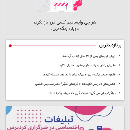
پربازدیدترین
توران اویسال پس از ۳۱ سال زندان آزاد شد
«قربان رضایی» را به عنوان شهید معرفی کنید
قانون جدید ترکیه؛ پروژه بزرگ‌ برای بازتعریف مسئله کردها
عکس‌های «لارنس لکهارت» از کُردهای کلهُر / دکتر سیروس فیضی
باباگرگر جان می گیرد/ نجات گری که در راه ایثار فدا شد