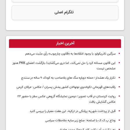
تلگرام اصلی
آخرین اخبار
سزگین تانریکولو: با وجود انتقادها به «قانون چارچوب» رأی مثبت می‌دهم
این قانون مسئله کرد را حل نمی‌کند، اما دری می‌گشاید/ بازگشت اعضای PKK هنوز
مشخص نیست
تکرار یک هشدار؛ حمله دوباره سگ های بلاصاحب به کودک ۹ ساله در سنندج
رقابت‌های قهرمانی تکواندوی نونهالان کشور_بخش پسران / عکاس: عرفان کرمی
روایت کردستان در قاب تصویر؛ دومین نمایشگاه گروهی عکس سقز با حضور ۲۲
عکاس گشایش یافت
قبل از پرداخت شهریه پزشکی در ترکیه، این هفت معیار را بررسی کنید
وداع پ.ک.ک با اسلحه؛ صلح زیر سایه ملاحظات سیاسی
زهر تکراری آمریکا در کام کردها/ محمد هادیفر