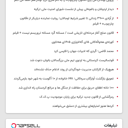
پروین بولدان:من پای «قانون چارچوب» را به نام سری ثریا اوندر هم امضا می کنم
دیدار اردوغان و باغچه‌لی پیش از نشست شورای امنیت ملی ترکیه
از آزادی ۳۹۰۰ زندانی تا تغییر شرایط اوجالان؛ روایت نماینده دیاربکر از «قانون
چارچوب» + فیلم
قانون صلح آغاز مرحله‌ای تاریخی است / مسئله کُرد مسئله تروریسم نیست + فیلم
کورتەی هەواڵەکانی ۱۵ی گەلاوێژی ۱۴۰۵ی هەتاوی
محمد قاضی؛ کُردی که ادبیات جهان را فارسی کرد
فوتسالیست کردستانی به اردوی تیم ملی بزرگسالان بانوان دعوت شد
هیچ‌یک از کارکنان مدیریت خودگردان از روند ادغام حذف نشده‌اند
تعویق بازگشت آوارگان سره‌کانی؛ ۶۴۸ خانواده از ۱۰ آگوست به شهر خود بازمی‌گردند
۱۰۰ خانه اطفای حریق برای حفاظت از جنگل ها و مراتع کردستان راه اندازی شد
رمزگشایی از قانون جدید ترکیه برای پایان موجودیت پ.ک.ک
کردها هنوز امتیازهای بیشتری از دمشق می‌خواهند
تبلیغات