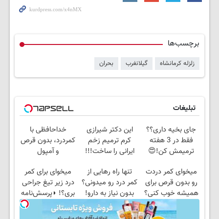
برچسب‌ها
زلزله کرمانشاه
گیلانغرب
بحران
تبلیغات
جای بخیه داری؟؟
این دکتر شیرازی
خداحافظی با
فقط در 3 هفته
کرم ترمیم زخم
کمردرد، بدون قرص
ترمیمش کن!😍
ایرانی را ساخت!!!
و آمپول
میخوای کمر دردت
تنها راه رهایی از
میخوای برای کمر
رو بدون قرص برای
کمر درد رو میدونی؟
درد زیر تیغ جراحی
همیشه خوب کنی؟
بدون نیاز به دارو!
بری؟! ◗پرسش‌نامه
(◂پرسش‌نامه رو پر
(◂پرسش‌نامه)
رو پر کن◖
کن)