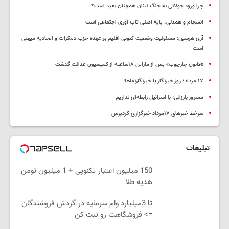
چرا ورود جولانی به جنگ لبنان همچنان بعید است؟
انسجام و همدلی، پایه اصلی تاب آوری اجتماعی است
آری هرسین: مسئولیت وضعیت کنونی اقلیم بر عهده حزب دمکرات و اتحادیه میهنی
است
«قانون چارچوب» پس از ماراتن ۱۸ساعته از کمیسیون عدالت گذشت
١٧ مرداد؛ روز خبرنگار یا خبرنگارنماها!
مسرور بارزانی: با اسرائیل رابطه‌ای نداریم
سرخط خبرهای ۱۷مرداد خبرگزاری کردپرس
تبلیغات
150 میلیون اعتبار تکنوپی + 1 میلیون تومن
هدیه طلا
تا 3میلیارد وام سرمایه در گردش فروشندگان
=> فروشگاهت رو ثبت کن