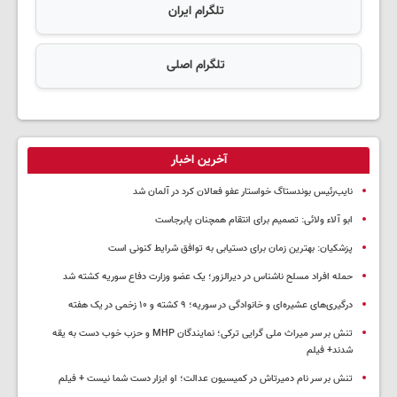
تلگرام ایران
تلگرام اصلی
آخرین اخبار
نایب‌رئیس بوندستاگ خواستار عفو فعالان کرد در آلمان شد
ابو آلاء ولائی: تصمیم برای انتقام همچنان پابرجاست
پزشکیان‌: بهترین زمان برای دستیابی به توافق شرایط کنونی است
حمله افراد مسلح ناشناس در دیرالزور؛ یک عضو وزارت دفاع سوریه کشته شد
درگیری‌های عشیره‌ای و خانوادگی در سوریه؛ ۹ کشته و ۱۰ زخمی در یک هفته
تنش بر سر میراث ملی گرایی ترکی؛ نمایندگان MHP و حزب خوب دست به یقه
شدند+ فیلم
تنش بر سر نام دمیرتاش در کمیسیون عدالت؛ او ابزار دست شما نیست + فیلم