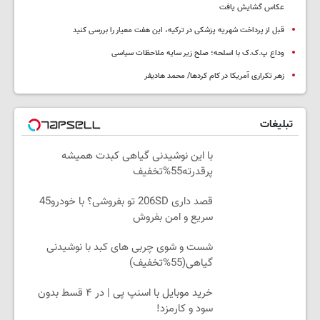
عکاس گشایش یافت
قبل از پرداخت شهریه پزشکی در ترکیه، این هفت معیار را بررسی کنید
وداع پ.ک.ک با اسلحه؛ صلح زیر سایه ملاحظات سیاسی
زهر تکراری آمریکا در کام کردها/ محمد هادیفر
تبلیغات
با این نوشیدنی گیاهی کبدت همیشه
پرقدرته55%تخفیف
قصد داری 206SD تو بفروشی؟ با خودرو45
سریع و امن بفروش
شست و شوی چربی های کبد با نوشیدنی
گیاهی(55%تخفیف)
خرید موبایل با اسنپ پی | در ۴ قسط بدون
سود و کارمزد!