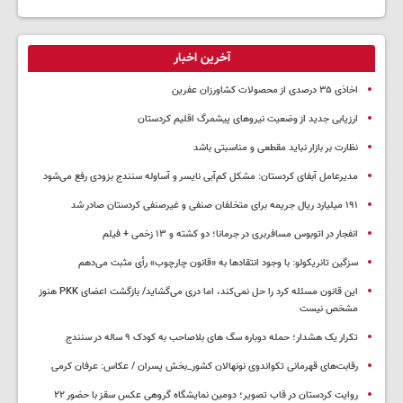
آخرین اخبار
اخاذی ۳۵ درصدی از محصولات کشاورزان عفرین
ارزیابی جدید از وضعیت نیروهای پیشمرگ اقلیم کردستان
نظارت بر بازار نباید مقطعی و مناسبتی باشد
مدیرعامل آبفای کردستان: مشکل کم‌آبی نایسر و آساوله سنندج بزودی رفع می‌شود
۱۹۱ میلیارد ریال جریمه برای متخلفان صنفی و غیرصنفی کردستان صادر شد
انفجار در اتوبوس مسافربری در جرمانا؛ دو کشته و ۱۳ زخمی + فیلم
سزگین تانریکولو: با وجود انتقادها به «قانون چارچوب» رأی مثبت می‌دهم
این قانون مسئله کرد را حل نمی‌کند، اما دری می‌گشاید/ بازگشت اعضای PKK هنوز
مشخص نیست
تکرار یک هشدار؛ حمله دوباره سگ های بلاصاحب به کودک ۹ ساله در سنندج
رقابت‌های قهرمانی تکواندوی نونهالان کشور_بخش پسران / عکاس: عرفان کرمی
روایت کردستان در قاب تصویر؛ دومین نمایشگاه گروهی عکس سقز با حضور ۲۲