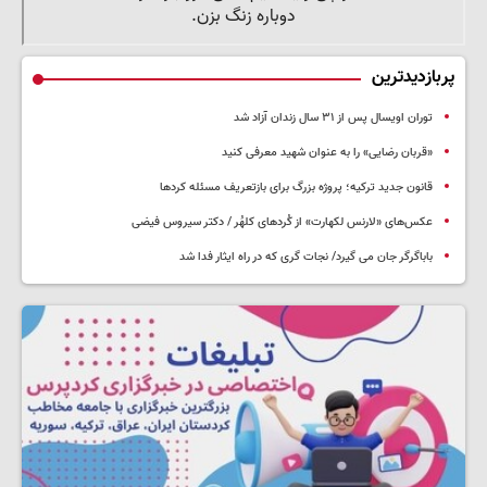
پربازدیدترین
توران اویسال پس از ۳۱ سال زندان آزاد شد
«قربان رضایی» را به عنوان شهید معرفی کنید
قانون جدید ترکیه؛ پروژه بزرگ‌ برای بازتعریف مسئله کردها
عکس‌های «لارنس لکهارت» از کُردهای کلهُر / دکتر سیروس فیضی
باباگرگر جان می گیرد/ نجات گری که در راه ایثار فدا شد