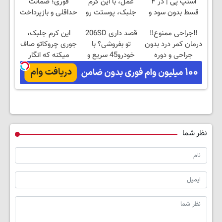
اسنپ پی | در ۴
عمل، با این کرم
فوری؛ ضمانت
قسط بدون سود و
جلبک، پوستت رو
حداقلی و بازپرداخت
کارمزد!
جوان کن
دوساله
‼️جراحی ممنوع‼️
قصد داری 206SD
این کرم جلبک،
درمان کمر درد بدون
تو بفروشی؟ با
جوری چروکاتو صاف
جراحی و دوره
خودرو45 سریع و
میکنه که انگار
نقاهت
امن بفروش
بوتاکس کردی!
(تخفیف ویژه)
نظر شما