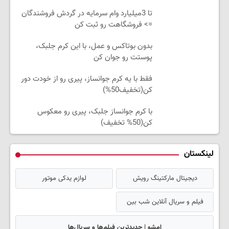
تا 3میلیارد وام سرمایه در گردش فروشندگان
=> فروشگاهت رو ثبت کن
بدون بوتاکس و عمل، با این کرم جلبک،
پوستت رو جوان کن
فقط با یه کرم جوانساز، پیری رو از خودت دور
کن(تخفیف50%)
با کرم جوانساز جلبک، پیری رو معکوس
کن(50% تخفیف)
لینکستان
دیجیتال مارکتینگ رویش
لوازم یدکی موتور
فیلم و سریال آنلاین شب بین
امشو | جدیدترین فیلم‌ها و سریال‌ها