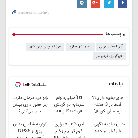
برچسب‌ها
آذربایجان غربی
راه و شهرسازی
مرز تمرچین پیرانشهر
خبرگزاری کردپرس
تبلیغات
جای بخیه داری؟؟
تا 3میلیارد وام
زانو درد درمان داره…
فقط در 3 هفته
سرمایه در گردش
چرا هنوز داری بهش
ترمیمش کن!😍
فروشندگان =>
ظلم می‌کنی؟
فروشگاهت رو ثبت
بدون نیاز به آگهی و
این دکتر شیرازی
گردونه شانس بدون
کن
با یکبار مراجعه
کرم ترمیم زخم
پوچ از PS5 تا
ایرانی را ساخت!!!
آیفون17 و بیت