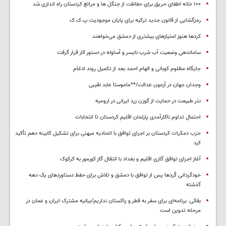
۱۰۰ خانه اطفای حریق برای حفاظت از جنگل ها و مراتع کردستان راه اندازی شد
رمزگشایی از قانون جدید ترکیه برای پایان موجودیت پ.ک.ک
کردها هنوز امتیازهای بیشتری از دمشق می‌خواهند
ساماندهی وضعیت آب شرب نایسر و آساوله در دستور کار قرار گرفت
جایگاه مظلوم کوبانی و الهام احمد بعد از تکمیل روند ادغام
وجدان جهان در آزمون عدالت/**ماموستا عابد نقیبی
نذر طبیعت در حمایت از گوزن زرد ایرانی در ارومیه
احتمال تداوم ناکارآمدی پارلمان اقلیم کردستان تا انتخابات
حزب دمکرات کردستان بر اجرای توافق با اتحادیه میهنی برای تشکیل کابینه دهم تأکید
کرد
آغاز اجرای توافق گازی اقلیم و بغداد با انتقال گاز کورمور به کرکوک
خودگردانی کُردها پس از توافق با دمشق و تلاش برای حفظ دستاوردهای یک دهه
گذشته
بقائی: برنامه‌ای برای سفر به قطر و پاکستان نداریم/بیانیه مشترک ایران و عمان در
مرحله تدوین است