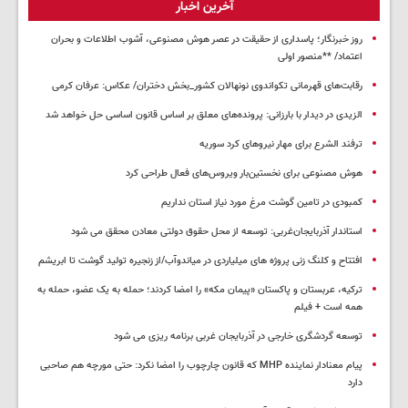
آخرین اخبار
روز خبرنگار؛ پاسداری از حقیقت در عصر هوش مصنوعی، آشوب اطلاعات و بحران
اعتماد/ **منصور اولی
رقابت‌های قهرمانی تکواندوی نونهالان کشور_بخش دختران/ عکاس: عرفان کرمی
الزیدی در دیدار با بارزانی: پرونده‌های معلق بر اساس قانون اساسی حل خواهد شد
ترفند الشرع برای مهار نیروهای کرد سوریه
هوش مصنوعی برای نخستین‌بار ویروس‌های فعال طراحی کرد
کمبودی در تامین گوشت مرغ مورد نیاز استان نداریم
استاندار آذربایجان‌غربی: توسعه از محل حقوق دولتی معادن محقق می شود
افتتاح و کلنگ زنی پروژه های میلیاردی در میاندوآب/از زنجیره تولید گوشت تا ابریشم
ترکیه، عربستان و پاکستان «پیمان مکه» را امضا کردند؛ حمله به یک عضو، حمله به
همه است + فیلم
توسعه گردشگری خارجی در آذربایجان غربی برنامه ریزی می شود
پیام معنادار نماینده MHP که قانون چارچوب را امضا نکرد: حتی مورچه هم صاحبی
دارد