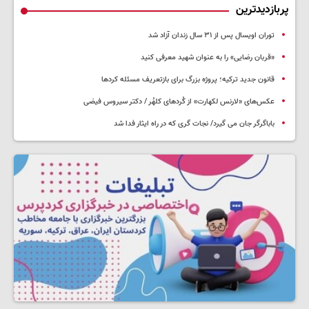
پربازدیدترین
توران اویسال پس از ۳۱ سال زندان آزاد شد
«قربان رضایی» را به عنوان شهید معرفی کنید
قانون جدید ترکیه؛ پروژه بزرگ‌ برای بازتعریف مسئله کردها
عکس‌های «لارنس لکهارت» از کُردهای کلهُر / دکتر سیروس فیضی
باباگرگر جان می گیرد/ نجات گری که در راه ایثار فدا شد