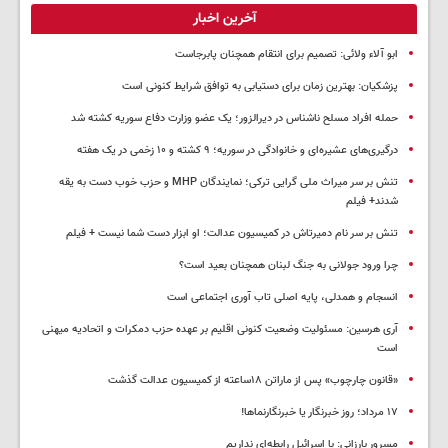
آخرین اخبار
ابو آلاء ولائی: تصمیم برای انتقام همچنان پابرجاست
پزشکیان‌: بهترین زمان برای دستیابی به توافق شرایط کنونی است
حمله افراد مسلح ناشناس در دیرالزور؛ یک عضو وزارت دفاع سوریه کشته شد
درگیری‌های عشیره‌ای و خانوادگی در سوریه؛ ۹ کشته و ۱۰ زخمی در یک هفته
تنش بر سر میراث ملی گرایی ترکی؛ نمایندگان MHP و حزب خوب دست به یقه
شدند+ فیلم
تنش بر سر نام دمیرتاش در کمیسیون عدالت؛ او ابزار دست شما نیست + فیلم
چرا ورود جولانی به جنگ لبنان همچنان بعید است؟
انسجام و همدلی، پایه اصلی تاب آوری اجتماعی است
آری هرسین: مسئولیت وضعیت کنونی اقلیم بر عهده حزب دمکرات و اتحادیه میهنی
است
«قانون چارچوب» پس از ماراتن ۱۸ساعته از کمیسیون عدالت گذشت
١٧ مرداد؛ روز خبرنگار یا خبرنگارنماها!
مسرور بارزانی: با اسرائیل رابطه‌ای نداریم