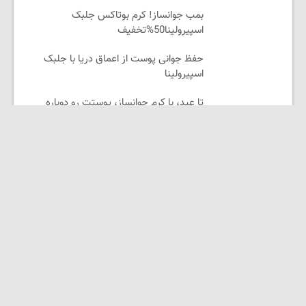
بمب جوانساز! کرم بوتاکس جلبک
اسپیرولینا50%تخفیف
حفظ جوانی پوست از اعماق دریا با جلبک
اسپیرولینا
تا عید، با کرم جوانساز، پوستت رو دوباره
بساز(خرید با تخفیف ویژه)
لینکستان
دیجیتال مارکتینگ رویش
لوازم یدکی موتور
فیلم و سریال آنلاین شب بین
امشو | جدیدترین فیلم‌ها و سریال‌ها
امشو