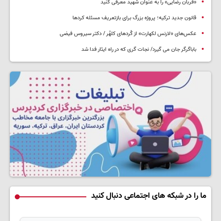
«قربان رضایی» را به عنوان شهید معرفی کنید
قانون جدید ترکیه؛ پروژه بزرگ‌ برای بازتعریف مسئله کردها
عکس‌های «لارنس لکهارت» از کُردهای کلهُر / دکتر سیروس فیضی
باباگرگر جان می گیرد/ نجات گری که در راه ایثار فدا شد
ما را در شبکه های اجتماعی دنبال کنید