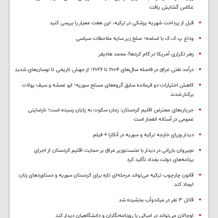
عکاس گشایش یافت
قبل از پرداخت شهریه پزشکی در ترکیه، این هفت معیار را بررسی کنید
وداع پ.ک.ک با اسلحه؛ صلح زیر سایه ملاحظات سیاسی
زهر تکراری آمریکا در کام کردها/ محمد هادیفر
درآمد نفتی عراق در فاصله سال‌های ۲۰۰۴ تا ۲۰۲۶؛ از جهش تاریخی تا نوسان‌های شدید
کاهش اختیارات دو فرمانده سابق گروه‌های مسلح سوریه؛ ابو عمشه و سیف پولات
برکنار شدند
جریان‌های معترض اقلیم کردستان: زمان سکوت به پایان رسیده است؛ نارضایتی
عمومی در آستانه انفجار است
دیدار وزرای خارجه ترکیه و سوریه در آنکارا + فیلم
نچیروان بارزانی در دیدار با نخست‌وزیر عراق بر حمایت اقلیم کردستان از اجرای
برنامه‌های دولت بغداد تأکید کرد
قانون چارچوب ترکیه می‌تواند مرحله‌ای تازه برای کردستان سوریه و دستاوردهای زنان
ایجاد کند
قاتل ٣ نفر در میاندوآب بخشیده شد
اوجالان می‌تواند در امرالی با روزنامه‌نگاران و دانشگاهیان دیدار کند