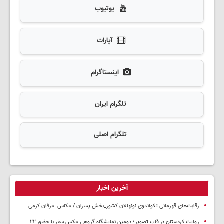
یوتیوب
آپارات
اینستاگرام
تلگرام ایران
تلگرام اصلی
آخرین اخبار
رقابت‌های قهرمانی تکواندوی نونهالان کشور_بخش پسران / عکاس: عرفان کرمی
روایت کردستان در قاب تصویر؛ دومین نمایشگاه گروهی عکس سقز با حضور ۲۲