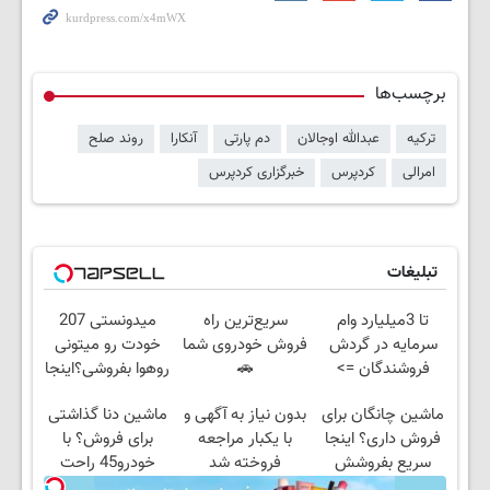
برچسب‌ها
ترکیه
عبدالله اوجالان
دم پارتی
آنکارا
روند صلح
امرالی
کردپرس
خبرگزاری کردپرس
تبلیغات
تا 3میلیارد وام
سریع‌ترین راه
میدونستی 207
سرمایه در گردش
فروش خودروی شما
خودت رو میتونی
فروشندگان =>
🚗
روهوا بفروشی؟اینجا
فروشگاهت رو ثبت
سریع و راحت
ماشین چانگان برای
بدون نیاز به آگهی و
ماشین دنا گذاشتی
کن
بفروش
فروش داری؟ اینجا
با یکبار مراجعه
برای فروش؟ با
سریع بفروشش
فروخته شد
خودرو45 راحت
بفروش