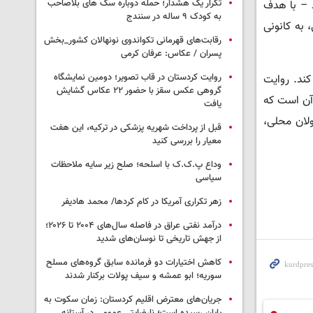
تکرار یک هشدار؛ حمله دوباره سگ های بلاصاحب
د – با هدف
به کودک ۹ ساله در سنندج
 به کانونی
رقابت‌های قهرمانی تکواندوی نونهالان کشور_بخش
پسران / عکاس: عرفان کرمی
روایت کردستان در قاب تصویر؛ دومین نمایشگاه
کند. روایت
گروهی عکس سقز با حضور ۲۲ عکاس گشایش
 آن است که
یافت
ولان محلی،
قبل از پرداخت شهریه پزشکی در ترکیه، این هفت
معیار را بررسی کنید
وداع پ.ک.ک با اسلحه؛ صلح زیر سایه ملاحظات
سیاسی
زهر تکراری آمریکا در کام کردها/ محمد هادیفر
درآمد نفتی عراق در فاصله سال‌های ۲۰۰۴ تا ۲۰۲۶؛
از جهش تاریخی تا نوسان‌های شدید
کاهش اختیارات دو فرمانده سابق گروه‌های مسلح
سوریه؛ ابو عمشه و سیف پولات برکنار شدند
جریان‌های معترض اقلیم کردستان: زمان سکوت به