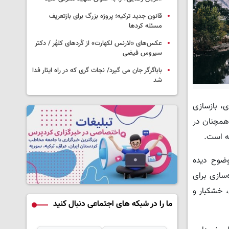
قانون جدید ترکیه؛ پروژه بزرگ‌ برای بازتعریف
مسئله کردها
عکس‌های «لارنس لکهارت» از کُردهای کلهُر / دکتر
سیروس فیضی
باباگرگر جان می گیرد/ نجات گری که در راه ایثار فدا
شد
، بازسازی
همچنان در
ته است.
وضوح دیده
‌سازی برای
 خشکبار و
ما را در شبکه های اجتماعی دنبال کنید