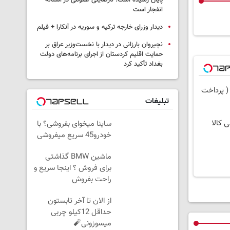
پایان رسیده است؛ نارضایتی عمومی در آستانه
انفجار است
دیدار وزرای خارجه ترکیه و سوریه در آنکارا + فیلم
نچیروان بارزانی در دیدار با نخست‌وزیر عراق بر
حمایت اقلیم کردستان از اجرای برنامه‌های دولت
بغداد تأکید کرد
( پرداخت
تبلیغات
ی کالا
ساینا میخوای بفروشی؟ با
خودرو45 سریع میفروشی
ماشین BMW گذاشتی
برای فروش ؟ اینجا سریع و
راحت بفروش
از الان تا آخر تابستون
حداقل 12کیلو چربی
میسوزونی🧨