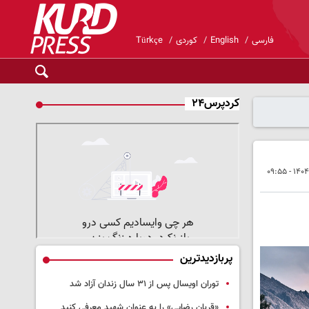
فارسی
English
کوردی
Türkçe
کردپرس۲۴
پربازدیدترین
توران اویسال پس از ۳۱ سال زندان آزاد شد
«قربان رضایی» را به عنوان شهید معرفی کنید