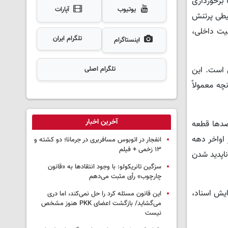
 برخورداری
یوتیوب
آپارات
حیطی پرتنش
نیت داخلی،
تلگرام ایران
اینستاگرام
 است. این
تلگرام اصلی
چه معمولاً
آخرین اخبار
صدها قطعه
اواخر دهه
انفجار در اتوبوس مسافربری در جرمانا؛ دو کشته و
۱۳ زخمی + فیلم
ناپدید شدن
سزگین تانریکولو: با وجود انتقادها به «قانون
چارچوب» رأی مثبت می‌دهم
ایش اسناد،
این قانون مسئله کرد را حل نمی‌کند، اما دری
می‌گشاید/ بازگشت اعضای PKK هنوز مشخص
نیست