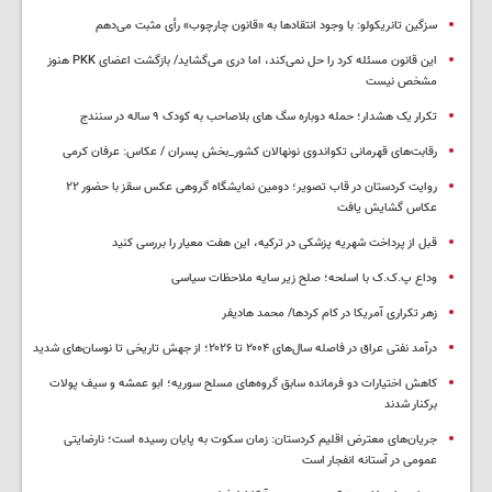
سزگین تانریکولو: با وجود انتقادها به «قانون چارچوب» رأی مثبت می‌دهم
این قانون مسئله کرد را حل نمی‌کند، اما دری می‌گشاید/ بازگشت اعضای PKK هنوز
مشخص نیست
تکرار یک هشدار؛ حمله دوباره سگ های بلاصاحب به کودک ۹ ساله در سنندج
رقابت‌های قهرمانی تکواندوی نونهالان کشور_بخش پسران / عکاس: عرفان کرمی
روایت کردستان در قاب تصویر؛ دومین نمایشگاه گروهی عکس سقز با حضور ۲۲
عکاس گشایش یافت
قبل از پرداخت شهریه پزشکی در ترکیه، این هفت معیار را بررسی کنید
وداع پ.ک.ک با اسلحه؛ صلح زیر سایه ملاحظات سیاسی
زهر تکراری آمریکا در کام کردها/ محمد هادیفر
درآمد نفتی عراق در فاصله سال‌های ۲۰۰۴ تا ۲۰۲۶؛ از جهش تاریخی تا نوسان‌های شدید
کاهش اختیارات دو فرمانده سابق گروه‌های مسلح سوریه؛ ابو عمشه و سیف پولات
برکنار شدند
جریان‌های معترض اقلیم کردستان: زمان سکوت به پایان رسیده است؛ نارضایتی
عمومی در آستانه انفجار است