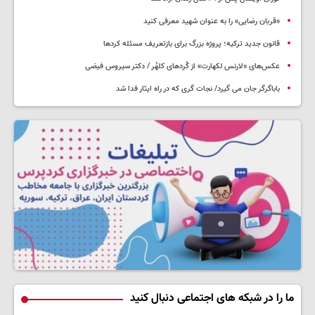
«قربان رضایی» را به عنوان شهید معرفی کنید
قانون جدید ترکیه؛ پروژه بزرگ‌ برای بازتعریف مسئله کردها
عکس‌های «لارنس لکهارت» از کُردهای کلهُر / دکتر سیروس فیضی
باباگرگر جان می گیرد/ نجات گری که در راه ایثار فدا شد
ما را در شبکه های اجتماعی دنبال کنید