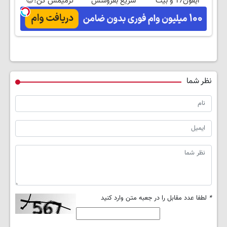
آیفون17 و بیت
سریع بفروشش
ترمیمش کن!😍
کوین 🔥
نظر شما
*
لطفا عدد مقابل را در جعبه متن وارد کنید