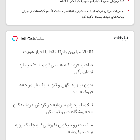
دیدار وزرای خارجه ترکیه و سوریه در آنکارا + فیلم
نچیروان بارزانی در دیدار با نخست‌وزیر عراق بر حمایت اقلیم کردستان از اجرای
برنامه‌های دولت بغداد تأکید کرد
تبلیغات
❗❗200 میلیون وام❗❗ فقط با احراز هویت
صاحب فروشگاه هستی؟ وام تا ۳ میلیارد
تومان بگیر
بدون نیاز به آگهی و تنها با یک بار مراجعه
فروخته شد
تا 3میلیارد وام سرمایه در گردش فروشندگان
=> فروشگاهت رو ثبت کن
ماشینت رو میخوای بفروشی؟ اینجا یک روزه
برات میفروشه