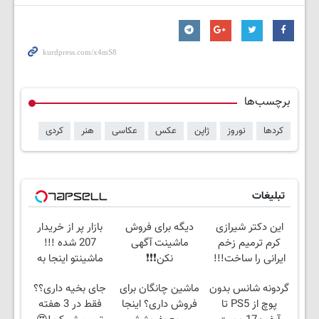
برچسب‌ها
کردها
نوروز
ژاپن
عکس
عکاسی
هنر
کردی
تبلیغات
این دکتر شیرازی
دیگه برای فروش
بازار پر از خریدار
کرم ترمیم زخم
ماشینت آگهی
207 شده !!!
ایرانی را ساخت!!!
نکن❗❗❗
ماشینتو اینجا به
راحتی بفروش
گردونه شانس بدون
ماشین چانگان برای
جای بخیه داری؟؟
پوچ از PS5 تا
فروش داری؟ اینجا
فقط در 3 هفته